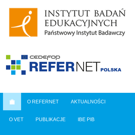
O REFERNET
AKTUALNOŚCI
O VET
PUBLIKACJE
IBE PIB