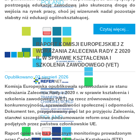
postrzegają edukację zawodową jako skuteczną drogę do
wejścia na rynek pracy, choć jej wizerunek nadal pozostaje
słabszy niż edukacji ogólnokształcącej.
Czytaj więcej...
RAPORT KOMISJI EUROPEJSKIEJ Z
WDRAŻANIA ZALECENIA RADY Z 2020
R. W SPRAWIE KSZTAŁCENIA I
SZKOLENIA ZAWODOWEGO (VET)
Opublikowano: 03 sierpień 2026
Komisja Europejska opublikowała sprawozdanie ze stanu
wdrażania Zalecenia Rady z 2020 r. w sprawie kształcenia i
szkolenia zawodowego (VET) na rzecz zrównoważonej
konkurencyjności, sprawiedliwości społecznej i odporności.
Dokument ten, przygotowany pięć lat po przyjęciu Zalecenia,
stanowi szczegółowe podsumowanie reform oraz środków
podjętych przez państwa członkowskie UE.
Raport opiera się na corocznym monitoringu prowadzonym
przez Cedefop i Europejską Fundację Kształcenia (ETF),