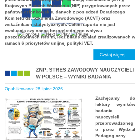
Krajowych Planach Wdrażania (NIP) przygotowanych przez
państwa członkowskie, danych z posiedzeń Doradczego
Komitetu ds. Szkolenia Zawodowego (ACVT) oraz
wskaźnikach statystycznych. Celem raportu nie jest
ewaluacja czy ocena bezpośredniego wpływu
poszczególnych reform, lecz bilans działań zrealizowanych w
ramach 6 priorytetów unijnej polityki VET.
Czytaj więcej...
ZNP: STRES ZAWODOWY NAUCZYCIELI
W POLSCE – WYNIKI BADANIA
Opublikowano: 28 lipiec 2026
Zachęcamy do
lektury wyników
badania
nauczycieli
przeprowadzoneg
o przez Wydział
Pedagogiczny