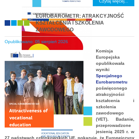
Czytaj więcej...
EUROBAROMETR: ATRAKCYJNOŚĆ
KSZTAŁCENIA I SZKOLENIA
ZAWODOWEGO
Opublikowano: 05 sierpień 2026
Komisja
Europejska
opublikowała
wyniki
Specjalnego
Eurobarometru
poświęconego
atrakcyjności
kształcenia i
szkolenia
zawodowego
(VET). Badanie,
przeprowadzone
jesienią 2025 r. w
27 państwach członkowskich UE, pokazuje, że Europejczycy