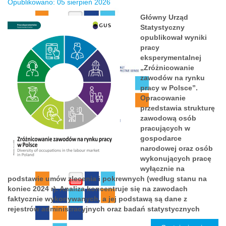
Opublikowano: 05 sierpień 2026
Główny Urząd
Statystyczny
opublikował wyniki
pracy
eksperymentalnej
„Zróżnicowanie
zawodów na rynku
pracy w Polsce”.
Opracowanie
przedstawia strukturę
zawodową osób
pracujących w
gospodarce
narodowej oraz osób
wykonujących pracę
wyłącznie na
podstawie umów zlecenia i pokrewnych (według stanu na
koniec 2024 r). Analiza koncentruje się na zawodach
faktycznie wykonywanych, a jej podstawą są dane z
rejestrów administracyjnych oraz badań statystycznych