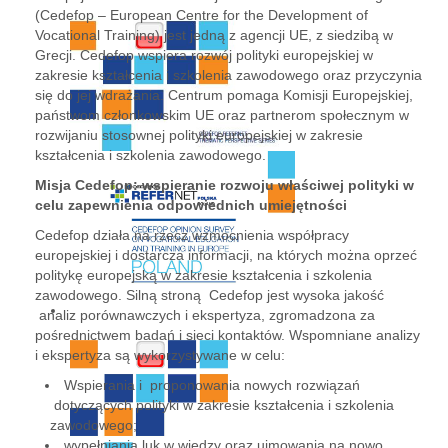
(Cedefop – European Centre for the Development of
Vocational Training) jest jedną z agencji UE, z siedzibą w
Grecji. Cedefop wspiera rozwój polityki europejskiej w
zakresie kształcenia i szkolenia zawodowego oraz przyczynia
się do jej wdrażania. Centrum pomaga Komisji Europejskiej,
państwom członkowskim UE oraz partnerom społecznym w
rozwijaniu stosownej polityki europejskiej w zakresie
kształcenia i szkolenia zawodowego.
Misja Cedefop: wspieranie rozwoju właściwej polityki w
celu zapewnienia odpowiednich umiejętności
Cedefop działa na rzecz wzmocnienia współpracy
europejskiej i dostarcza informacji, na których można oprzeć
politykę europejską w zakresie kształcenia i szkolenia
zawodowego. Silną stroną Cedefop jest wysoka jakość
analiz porównawczych i ekspertyza, zgromadzona za
pośrednictwem badań i sieci kontaktów. Wspomniane analizy
i ekspertyza są wykorzystywane w celu:
Wspierania i proponowania nowych rozwiązań
dotyczących polityki w zakresie kształcenia i szkolenia
zawodowego;
wypełniania luk w wiedzy oraz ujmowania na nowo