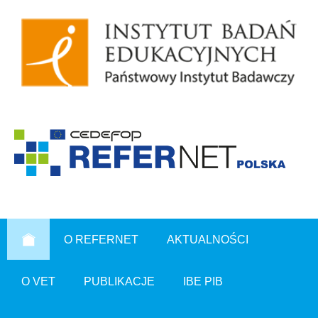
O REFERNET
AKTUALNOŚCI
O VET
PUBLIKACJE
IBE PIB