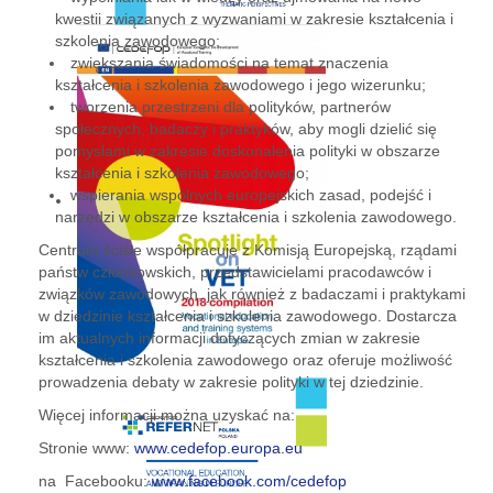
kwestii związanych z wyzwaniami w zakresie kształcenia i
szkolenia zawodowego;
zwiększania świadomości na temat znaczenia
kształcenia i szkolenia zawodowego i jego wizerunku;
tworzenia przestrzeni dla polityków, partnerów
społecznych, badaczy i praktyków, aby mogli dzielić się
pomysłami w zakresie doskonalenia polityki w obszarze
kształcenia i szkolenia zawodowego;
wspierania wspólnych europejskich zasad, podejść i
narzędzi w obszarze kształcenia i szkolenia zawodowego.
Centrum ściśle współpracuje z Komisją Europejską, rządami
państw członkowskich, przedstawicielami pracodawców i
związków zawodowych, jak również z badaczami i praktykami
w dziedzinie kształcenia i szkolenia zawodowego. Dostarcza
im aktualnych informacji dotyczących zmian w zakresie
kształcenia i szkolenia zawodowego oraz oferuje możliwość
prowadzenia debaty w zakresie polityki w tej dziedzinie.
Więcej informacji można uzyskać na:
Stronie www:
www.cedefop.europa.eu
na Facebooku:
www.facebook.com/cedefop