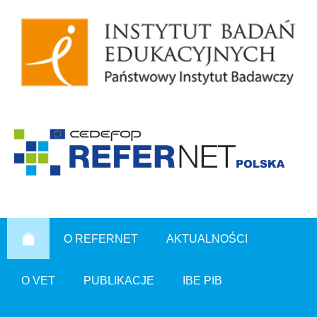
O REFERNET
AKTUALNOŚCI
O VET
PUBLIKACJE
IBE PIB