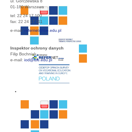
ul. Górczewska 8
01-180 Warszawa
tel: 22 24 17 100
fax: 22 24 17 111
e-mail:
refernet
@ibe.edu.pl
Inspektor ochrony danych
Filip Bochniak
e-mail:
iod@ibe.edu.pl