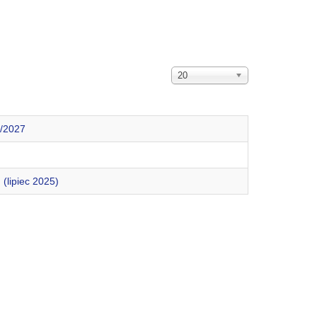
Pokaż
20
#
6/2027
(lipiec 2025)