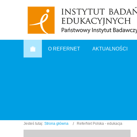
O REFERNET
AKTUALNOŚCI
Jesteś tutaj:
Strona główna
ReferNet Polska - edukacja