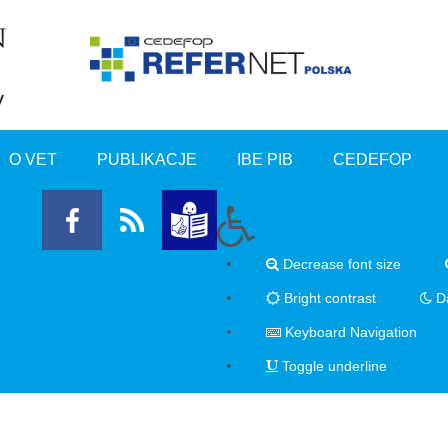
O VET
PUBLIKACJE
IBE PIB
CEDEFOP
Decrease font size
Bright contrast
Da
Keyboard Navigation
Toggle underline