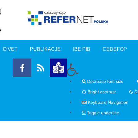
O VET
PUBLIKACJE
IBE PIB
CEDEFOP
Decrease font size
Bright contrast
Da
Keyboard Navigation
Toggle underline