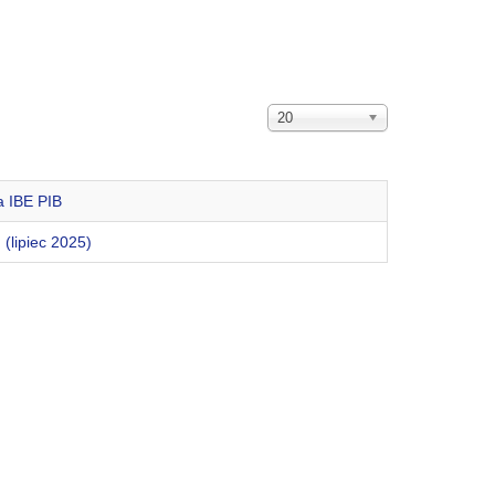
Pokaż
20
#
a IBE PIB
(lipiec 2025)