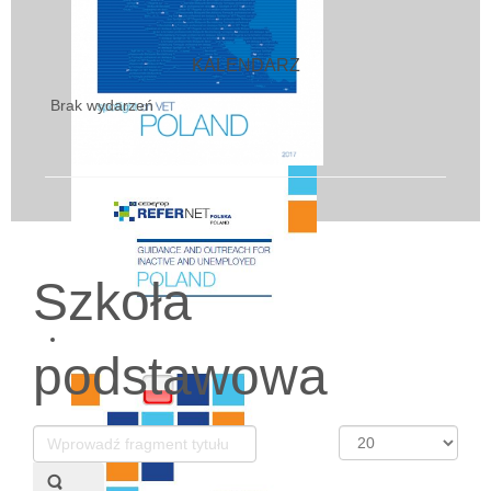
KALENDARZ
Brak wydarzeń
Szkoła
podstawowa
Wprowadź
Pokaż
fragment
#
tytułu