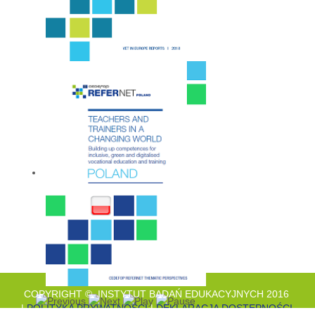
COPYRIGHT © INSTYTUT BADAŃ EDUKACYJNYCH 2016
|
POLITYKA PRYWATNOŚCI
|
DEKLARACJA DOSTĘPNOŚCI