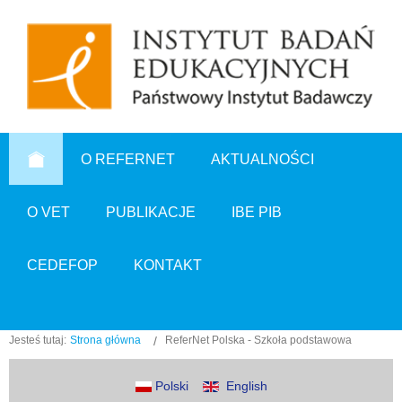
O REFERNET
AKTUALNOŚCI
O VET
PUBLIKACJE
IBE PIB
CEDEFOP
KONTAKT
Jesteś tutaj:
Strona główna
ReferNet Polska - Szkoła podstawowa
Polski
English