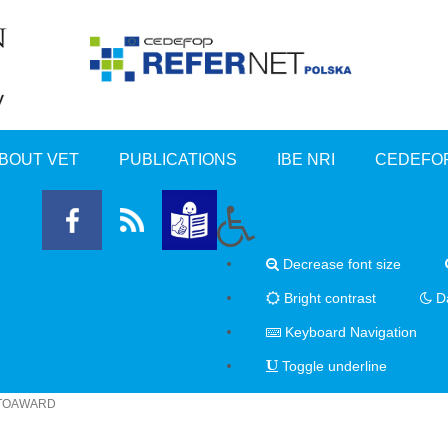
BOUT VET
PUBLICATIONS
IBE NRI
CEDEFO
Decrease font size
Bright contrast
Da
Keyboard Navigation
Toggle underline
HOTOAWARD