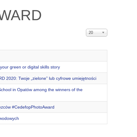
AWARD
Display
20
#
een or digital skills story
 Twoje „zielone” lub cyfrowe umiejętności
School in Opatów among the winners of the
cięzców #CedefopPhotoAward
awodowych