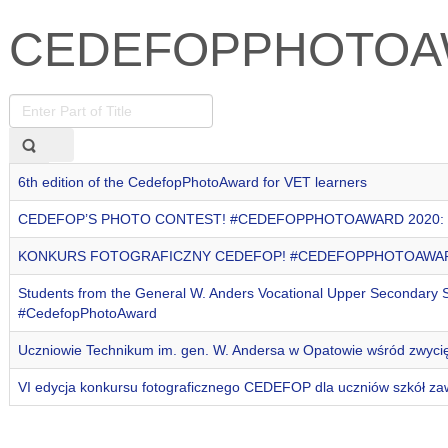
CEDEFOPPHOTO
Enter
Part
of
Title
6th edition of the CedefopPhotoAward for VET learners
CEDEFOP’S PHOTO CONTEST! #CEDEFOPPHOTOAWARD 2020: your gr
KONKURS FOTOGRAFICZNY CEDEFOP! #CEDEFOPPHOTOAWARD 2020:
Students from the General W. Anders Vocational Upper Secondary 
#CedefopPhotoAward
Uczniowie Technikum im. gen. W. Andersa w Opatowie wśród zwy
VI edycja konkursu fotograficznego CEDEFOP dla uczniów szkół z