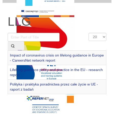
LLG
Enter
Display
Part
#
of
Title
Impact of coronavirus crisis on lifelong guidance in Europe
- CareersNet network report
Lifelong guidance policy and practice in the EU - research
report
Polityka i praktyka poradnictwa przez całe życie w UE -
raport z badań