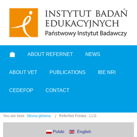
ABOUT REFERNET
NEWS
ABOUT VET
PUBLICATIONS
IBE NRI
CEDEFOP
CONTACT
You are here:
Strona główna
ReferNet Polska - LLG
Polski
English