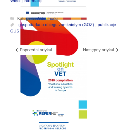
Więcej informacji
Kategoria:
Aktualności
gospodarka o obiegu zamkniętym (GOZ)
,
publikacje
GUS
Poprzedni artykuł
Następny artykuł