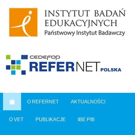
O REFERNET
AKTUALNOŚCI
O VET
PUBLIKACJE
IBE PIB