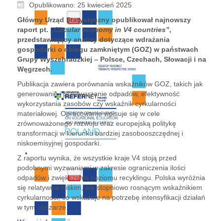
Opublikowano: 25 kwiecień 2025
Główny Urząd Statystyczny opublikował najnowszy
raport pt.
„Circular economy in V4 countries”
,
przedstawiający analizy dotyczące wdrażania
gospodarki o obiegu zamkniętym (GOZ) w państwach
Grupy Wyszehradzkiej – Polsce, Czechach, Słowacji i na
Węgrzech.
Publikacja zawiera porównania wskaźników GOZ, takich jak
generowanie i przetwarzanie odpadów, efektywność
wykorzystania zasobów czy wskaźnik cyrkularności
materiałowej. Opracowanie wpisuje się w cele
zrównoważonego rozwoju oraz europejską politykę
transformacji w kierunku bardziej zasobooszczędnej i
niskoemisyjnej gospodarki.
Z raportu wynika, że wszystkie kraje V4 stoją przed
podobnymi wyzwaniami w zakresie ograniczenia ilości
odpadów i zwiększenia poziomu recyklingu. Polska wyróżnia
się relatywnie niskim, ale stopniowo rosnącym wskaźnikiem
cyrkularności, co wskazuje na potrzebę intensyfikacji działań
w tym obszarze.