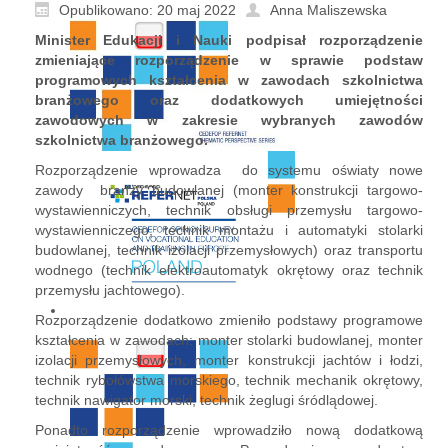
Opublikowano: 20 maj 2022
Anna Maliszewska
Minister Edukacji i Nauki podpisał rozporządzenie
zmieniające rozporządzenie w sprawie podstaw
programowych kształcenia w zawodach szkolnictwa
branżowego oraz dodatkowych umiejętności
zawodowych w zakresie wybranych zawodów
szkolnictwa branżowego.
Rozporządzenie wprowadza do systemu oświaty nowe
zawody branży budowlanej (monter konstrukcji targowo-
wystawienniczych, technik obsługi przemysłu targowo-
wystawienniczego, technik montażu i automatyki stolarki
budowlanej, technik izolacji przemysłowych) oraz transportu
wodnego (technik elektroautomatyk okrętowy oraz technik
przemysłu jachtowego).
Rozporządzenie dodatkowo zmieniło podstawy programowe
kształcenia w zawodach: monter stolarki budowlanej, monter
izolacji przemysłowych, monter konstrukcji jachtów i łodzi,
technik rybołówstwa morskiego, technik mechanik okrętowy,
technik nawigator morski, technik żeglugi śródlądowej.
Ponadto rozporządzenie wprowadziło nową dodatkową