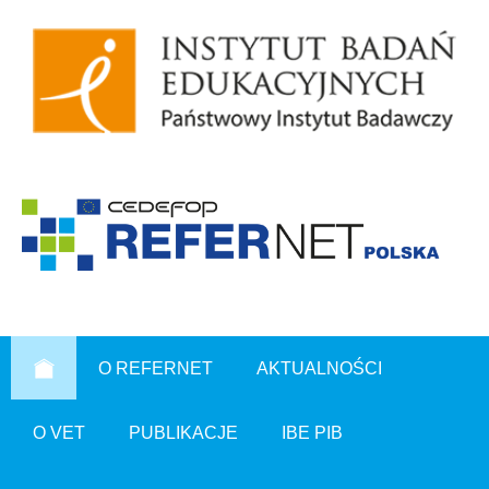
O REFERNET
AKTUALNOŚCI
O VET
PUBLIKACJE
IBE PIB