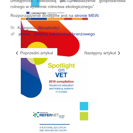
umiejętność zawodową pn. „Prowadzenie gospodarstwa
rolnego w systemie rolnictwa ekologicznego”.
Rozporządzenie dostępne jest na
stronie MEiN
.
Kategoria:
Aktualności
prawo
,
zawody szkolnictwa branżowego
Poprzedni artykuł
Następny artykuł