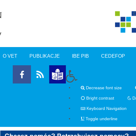
O VET
PUBLIKACJE
IBE PIB
CEDEFOP
Decrease font size
Bright contrast
Da
Keyboard Navigation
Toggle underline