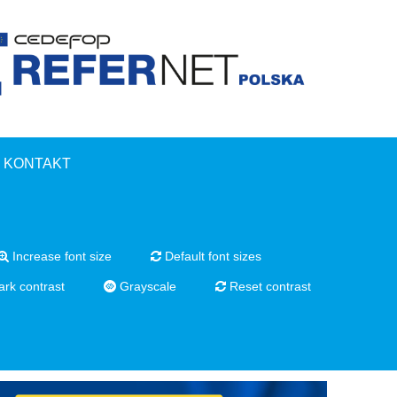
KONTAKT
Increase font size
Default font sizes
rk contrast
Grayscale
Reset contrast