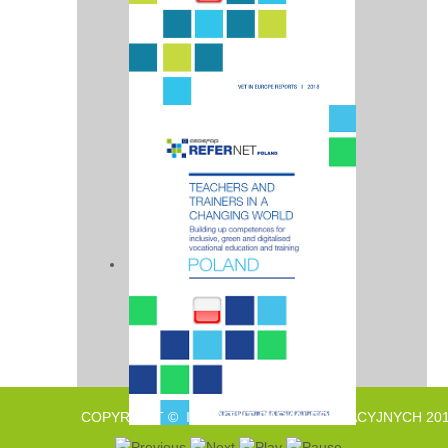
COPYRIGHT © INSTYTUT BADAŃ EDUKACYJNYCH 201