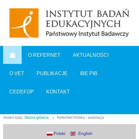
O REFERNET
AKTUALNOŚCI
O VET
PUBLIKACJE
IBE PIB
CEDEFOP
KONTAKT
Jesteś tutaj:
Strona główna
ReferNet Polska - walidacja
Polski
English