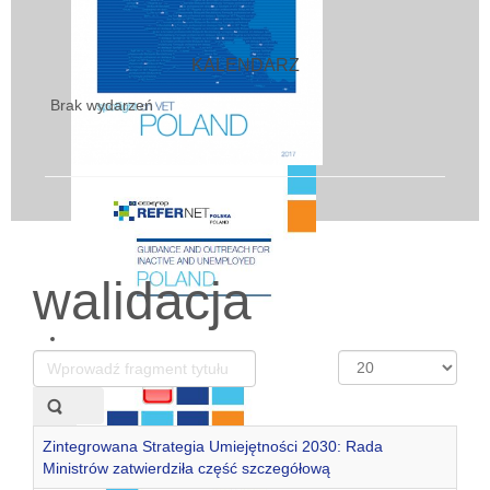
KALENDARZ
Brak wydarzeń
walidacja
Wprowadź
Pokaż
fragment
#
tytułu
Zintegrowana Strategia Umiejętności 2030: Rada
Ministrów zatwierdziła część szczegółową