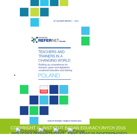
COPYRIGHT © INSTYTUT BADAŃ EDUKACYJNYCH 2016
|
POLITYKA PRYWATNOŚCI
|
DEKLARACJA DOSTĘPNOŚCI