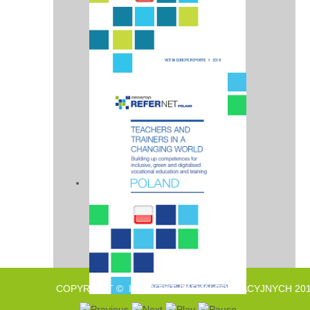
COPYRIGHT © INSTYTUT BADAŃ EDUKACYJNYCH 201