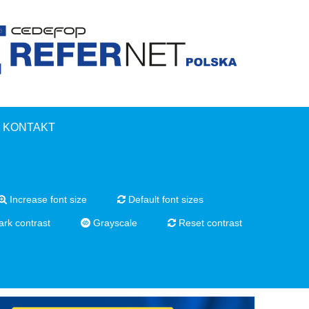
KONTAKT
Increase font size
Default font sizes
rk contrast
Grayscale
Reset contrast