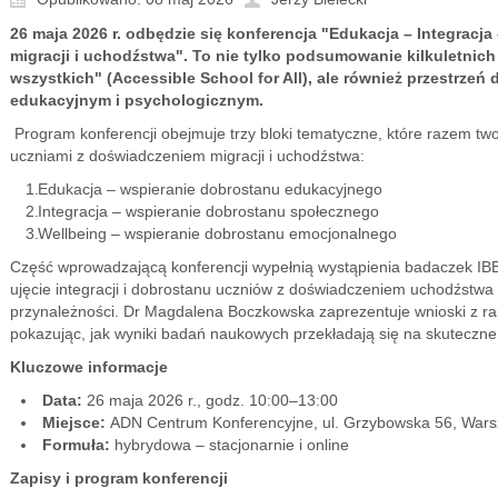
26 maja 2026 r. odbędzie się konferencja "Edukacja – Integrac
migracji i uchodźstwa". To nie tylko podsumowanie kilkuletnich
wszystkich" (Accessible School for All), ale również przestrze
edukacyjnym i psychologicznym.
Program konferencji obejmuje trzy bloki tematyczne, które razem t
uczniami z doświadczeniem migracji i uchodźstwa:
Edukacja – wspieranie dobrostanu edukacyjnego
Integracja – wspieranie dobrostanu społecznego
Wellbeing – wspieranie dobrostanu emocjonalnego
Część wprowadzającą konferencji wypełnią wystąpienia badaczek IB
ujęcie integracji i dobrostanu uczniów z doświadczeniem uchodźstw
przynależności. Dr Magdalena Boczkowska zaprezentuje wnioski z ra
pokazując, jak wyniki badań naukowych przekładają się na skuteczne
Kluczowe informacje
Data:
26 maja 2026 r., godz. 10:00–13:00
Miejsce:
ADN Centrum Konferencyjne, ul. Grzybowska 56, War
Formuła:
hybrydowa – stacjonarnie i online
Zapisy i program konferencji