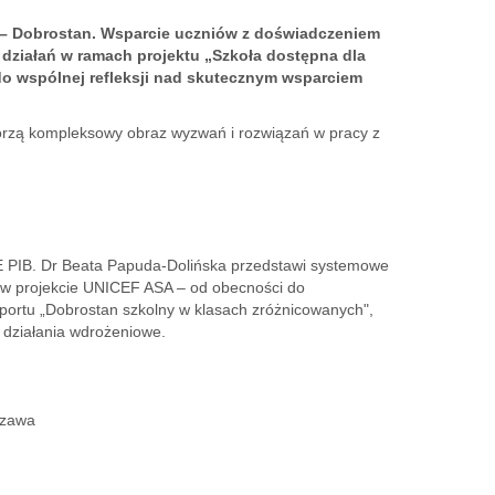
ja – Dobrostan. Wsparcie uczniów z doświadczeniem
 działań w ramach projektu „Szkoła dostępna dla
ń do wspólnej refleksji nad skutecznym wsparciem
worzą kompleksowy obraz wyzwań i rozwiązań w pracy z
E PIB. Dr Beata Papuda-Dolińska przedstawi systemowe
a w projekcie UNICEF ASA – od obecności do
portu „Dobrostan szkolny w klasach zróżnicowanych",
 działania wdrożeniowe.
szawa