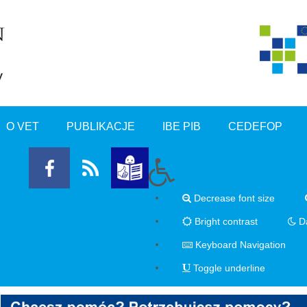
O VET
PUBLIKACJE
IBE PIB
CEDEFOP
Decrease font size
Bright contrast
Da
Keyboard Navigation
Toggle underline