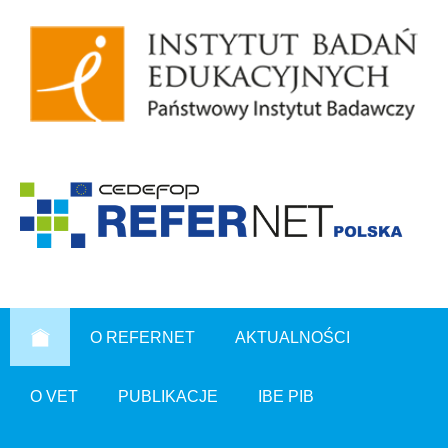
O REFERNET
AKTUALNOŚCI
O VET
PUBLIKACJE
IBE PIB