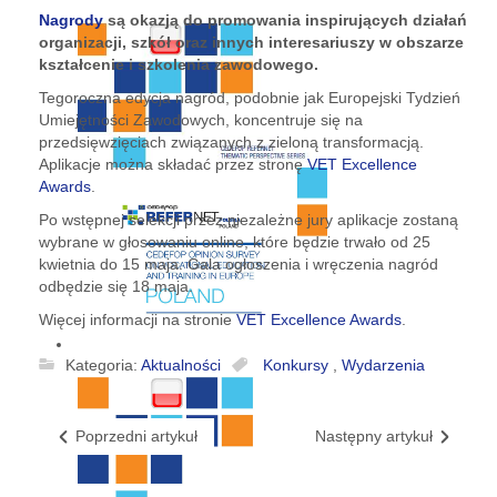
Nagrody
są okazją do promowania inspirujących działań
organizacji, szkół oraz innych interesariuszy w obszarze
kształcenie i szkolenia zawodowego.
Tegoroczna edycja nagród, podobnie jak Europejski Tydzień
Umiejętności Zawodowych, koncentruje się na
przedsięwzięciach związanych z zieloną transformacją.
Aplikacje można składać przez stronę
VET Excellence
Awards
.
Po wstępnej selekcji przez niezależne jury aplikacje zostaną
wybrane w głosowaniu online, które będzie trwało od 25
kwietnia do 15 maja. Gala ogłoszenia i wręczenia nagród
odbędzie się 18 maja.
Więcej informacji na stronie
VET Excellence Awards
.
Kategoria:
Aktualności
Konkursy
,
Wydarzenia
Poprzedni artykuł
Następny artykuł