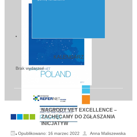
KALENDARZ
Brak wydarzeń
NAGRODY VET EXCELLENCE –
ZACHĘCAMY DO ZGŁASZANIA
INICJATYW
Opublikowano: 16 marzec 2022
Anna Maliszewska