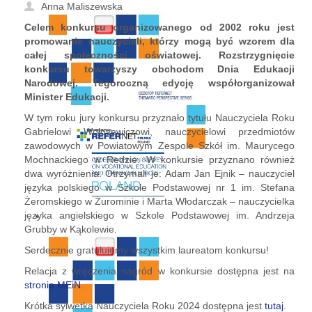
Anna Maliszewska
Celem konkursu organizowanego od 2002 roku jest
promowanie nauczycieli, którzy mogą być wzorem dla
całej społeczności oświatowej. Rozstrzygnięcie
konkursu towarzyszy obchodom Dnia Edukacji
Narodowej. Tegoroczną edycję współorganizował
Minister Edukacji.
W tym roku jury konkursu przyznało tytułu Nauczyciela Roku
Gabrielowi Wołosewiczowi, nauczycielowi przedmiotów
zawodowych w Powiatowym Zespole Szkół im. Maurycego
Mochnackiego w Redzie. W konkursie przyznano również
dwa wyróżnienia. Otrzymali je: Adam Jan Ejnik – nauczyciel
języka polskiego w Szkole Podstawowej nr 1 im. Stefana
Żeromskiego w Żurominie i Marta Włodarczak – nauczycielka
języka angielskiego w Szkole Podstawowej im. Andrzeja
Grubby w Kąkolewie.
Serdecznie gratulujemy wszystkim laureatom konkursu!
Relacja z wręczenia nagród w konkursie dostępna jest na
stronie MEiN
.
Krótka sylwetka Nauczyciela Roku 2024 dostępna jest
tutaj
.