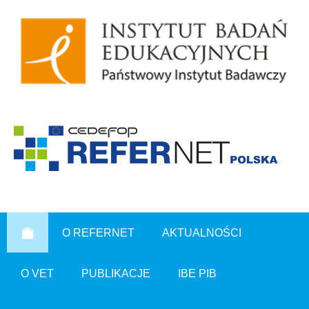
O REFERNET
AKTUALNOŚCI
O VET
PUBLIKACJE
IBE PIB