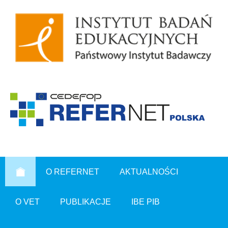
O REFERNET
AKTUALNOŚCI
O VET
PUBLIKACJE
IBE PIB