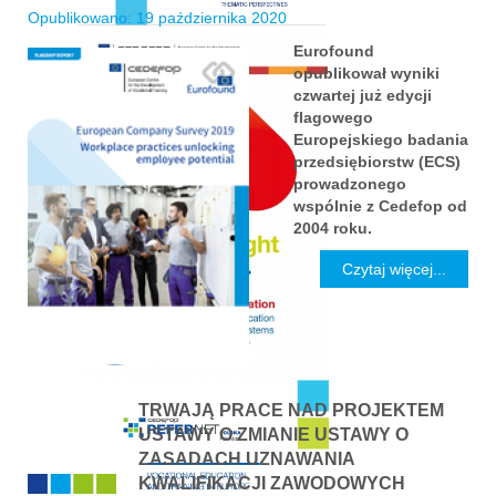
Opublikowano: 19 października 2020
Eurofound
opublikował wyniki
czwartej już edycji
flagowego
Europejskiego badania
przedsiębiorstw (ECS)
prowadzonego
wspólnie z Cedefop od
2004 roku.
Czytaj więcej...
TRWAJĄ PRACE NAD PROJEKTEM
USTAWY O ZMIANIE USTAWY O
ZASADACH UZNAWANIA
KWALIFIKACJI ZAWODOWYCH