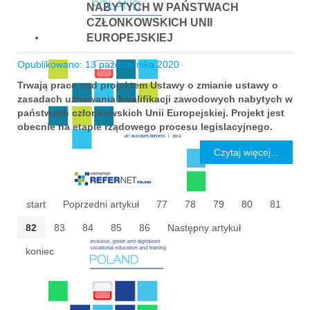
NABYTYCH W PAŃSTWACH
CZŁONKOWSKICH UNII
EUROPEJSKIEJ
Opublikowano: 13 października 2020
Trwają prace nad projektem Ustawy o zmianie ustawy o
zasadach uznawania kwalifikacji zawodowych nabytych w
państwach członkowskich Unii Europejskiej. Projekt jest
obecnie na etapie rządowego procesu legislacyjnego.
Czytaj więcej...
start
Poprzedni artykuł
77
78
79
80
81
82
83
84
85
86
Następny artykuł
koniec