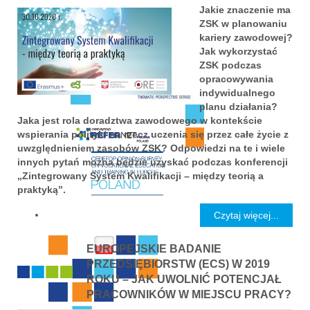
Jakie znaczenie ma
ZSK w planowaniu
kariery zawodowej?
Jak wykorzystać
ZSK podczas
opracowywania
indywidualnego
planu działania?
Jaka jest rola doradztwa zawodowego w kontekście
wspierania polityki na rzecz uczenia się przez całe życie z
uwzględnieniem zasobów ZSK? Odpowiedzi na te i wiele
innych pytań można będzie uzyskać podczas konferencji
„Zintegrowany System Kwalifikacji – między teorią a
praktyką”.
Czytaj więcej...
EUROPEJSKIE BADANIE
PRZEDSIĘBIORSTW (ECS) W 2019
ROKU – JAK UWOLNIĆ POTENCJAŁ
PRACOWNIKÓW W MIEJSCU PRACY?