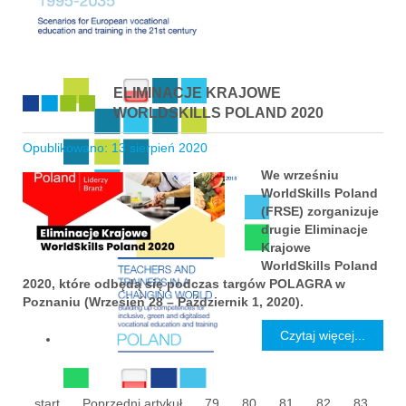
ELIMINACJE KRAJOWE
WORLDSKILLS POLAND 2020
Opublikowano: 13 sierpień 2020
We wrześniu
WorldSkills Poland
(FRSE) zorganizuje
drugie Eliminacje
Krajowe
WorldSkills Poland
2020, które odbędą się podczas targów POLAGRA w
Poznaniu (Wrzesień 28 – Październik 1, 2020).
Czytaj więcej...
start
Poprzedni artykuł
79
80
81
82
83