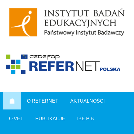
O REFERNET
AKTUALNOŚCI
O VET
PUBLIKACJE
IBE PIB