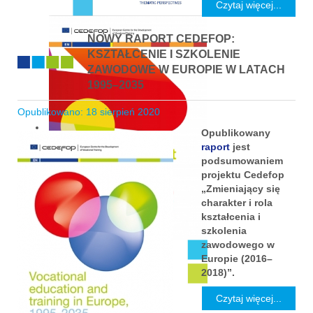
Czytaj więcej...
NOWY RAPORT CEDEFOP:
KSZTAŁCENIE I SZKOLENIE
ZAWODOWE W EUROPIE W LATACH
1995–2035
Opublikowano: 18 sierpień 2020
Opublikowany
raport
jest
podsumowaniem
projektu Cedefop
„Zmieniający się
charakter i rola
kształcenia i
szkolenia
zawodowego w
Europie (2016–
2018)”.
Czytaj więcej...