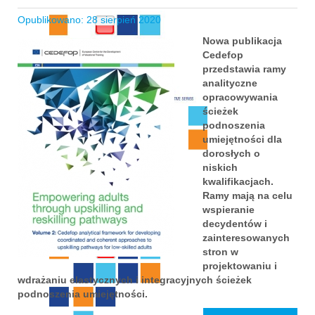
Opublikowano: 28 sierpień 2020
Nowa publikacja
Cedefop
przedstawia ramy
analityczne
opracowywania
ścieżek
podnoszenia
umiejętności dla
dorosłych o
niskich
kwalifikacjach.
Ramy mają na celu
wspieranie
decydentów i
zainteresowanych
stron w
projektowaniu i
wdrażaniu elastycznych i integracyjnych ścieżek
podnoszenia umiejętności.