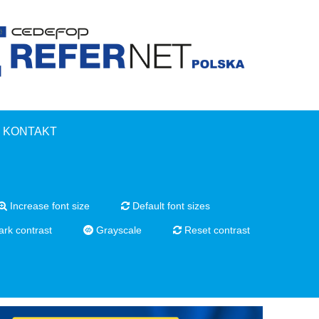
KONTAKT
Increase font size
Default font sizes
rk contrast
Grayscale
Reset contrast