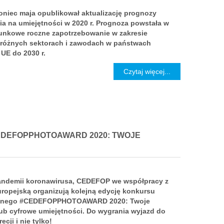
niec maja opublikował aktualizację prognozy
a na umiejętności w 2020 r. Prognoza powstała w
unkowe roczne zapotrzebowanie w zakresie
 różnych sektorach i zawodach w państwach
UE do 2030 r.
Czytaj więcej...
EDEFOPPHOTOAWARD 2020: TWOJE
ndemii koronawirusa, CEDEFOP we współpracy z
ropejską organizują kolejną edycję konkursu
cznego #CEDEFOPPHOTOAWARD 2020: Twoje
lub cyfrowe umiejętności. Do wygrania wyjazd do
ecji i nie tylko!