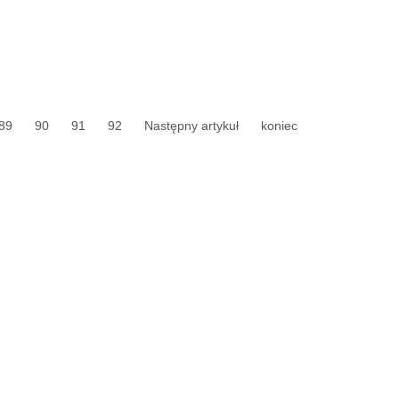
89
90
91
92
Następny artykuł
koniec