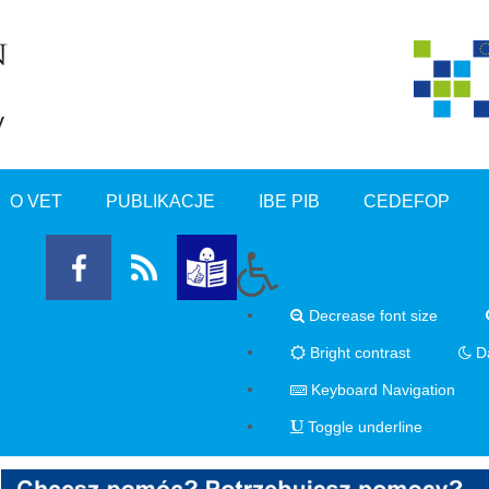
O VET
PUBLIKACJE
IBE PIB
CEDEFOP
Decrease font size
Bright contrast
Da
Keyboard Navigation
Toggle underline