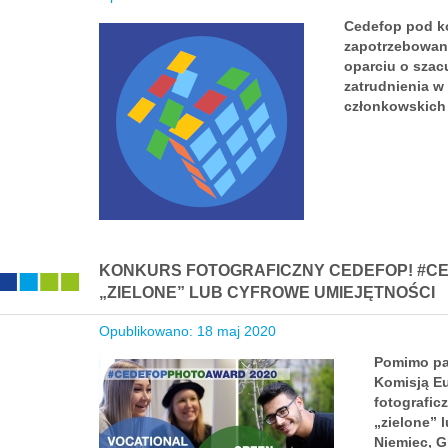
Cedefop pod ko
zapotrzebowani
oparciu o szac
zatrudnienia w
członkowskich 
KONKURS FOTOGRAFICZNY CEDEFOP! #C
„ZIELONE” LUB CYFROWE UMIEJĘTNOŚCI
Opublikowano: 18 maj 2020
Pomimo pa
Komisją Eu
fotografi
„zielone” 
Niemiec, Gr