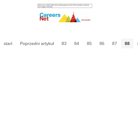
start
Poprzedni artykuł
83
84
85
86
87
88