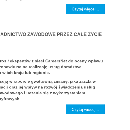
Czytaj więcej...
RADNICTWO ZAWODOWE PRZEZ CAŁE ŻYCIE
rosił ekspertów z sieci CareersNet do oceny wpływu
ronawirusa na realizację usług doradztwa
 ich kraju lub regionie.
sują w raporcie gwałtowną zmianę, jaka zaszła w
acji oraz jej wpływ na rozwój świadczenia usług
awodowego i uczenia się z wykorzystaniem
 cyfrowych.
Czytaj więcej...