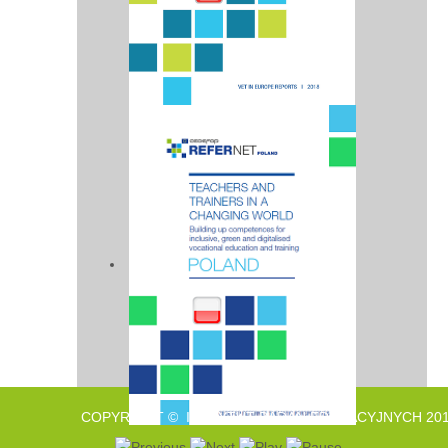
COPYRIGHT © INSTYTUT BADAŃ EDUKACYJNYCH 201