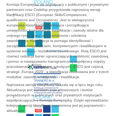
Komisja Europejska we współpracy z publicznymi i prywatnymi
partnerami oraz Cedefop przygotowała najnowszą wersję
klasyfikacji ESCO (European Skills/Competences,
qualifications and Occupations). Jest to wielojęzyczna
europejska klasyfikacja określająca i porządkująca
umiejętności, kompetencje, kwalifikacje i zawody istotne dla
unijnego rynku pracy oraz kształcenia i szkolenia
zawodowego. Klasyfikacja ta pomaga identyfikować i
zarządzać umiejętnościami, kompetencjami i kwalifikacjami w
systemie edukacji i kształcenia zawodowego. Rolą ESCO jest
również redukcja barier ograniczających mobilność zawodową
i pomoc w nawiązywaniu transgranicznej współpracy między
pracodawcami i instytucjami szkolącymi. ESCO jest częścią
strategii „Europa 2020”, a klasyfikacja zbudowana jest z trzech
modułów: zawody, umiejętności i kwalifikacje.
Najnowsza wersja klasyfikacji ukazała się w lipcu tego roku.
Aktualizacja jest wynikiem prac pilotażowych i testów
prowadzonych w publicznych oraz prywatnych instytucjach
współpracujących z Komisją Europejską. Dzięki wprowadzaniu
kolejnych wersji klasyfikacji zapewniona jest jej poprawność i
aktualność.