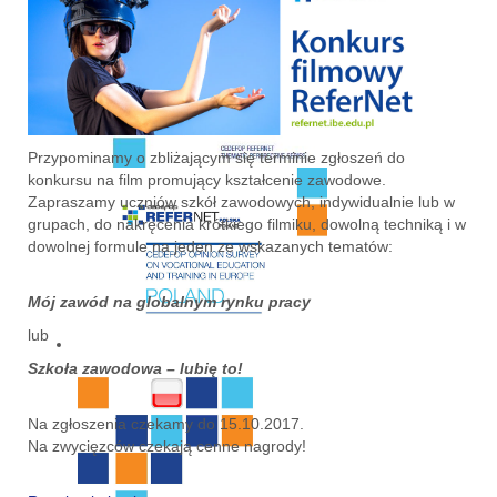
Przypominamy o zbliżającym się terminie zgłoszeń do
konkursu na film promujący kształcenie zawodowe.
Zapraszamy uczniów szkół zawodowych, indywidualnie lub w
grupach, do nakręcenia krótkiego filmiku, dowolną techniką i w
dowolnej formule na jeden ze wskazanych tematów:
Mój zawód na globalnym rynku pracy
lub
Szkoła zawodowa – lubię to!
Na zgłoszenia czekamy do 15.10.2017.
Na zwycięzców czekają cenne nagrody!