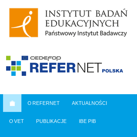
O REFERNET
AKTUALNOŚCI
O VET
PUBLIKACJE
IBE PIB