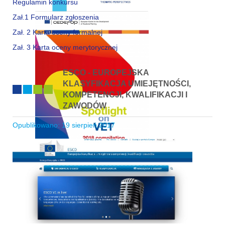
Regulamin konkursu
Zał.1 Formularz zgłoszenia
Zał. 2 Karta oceny formalnej
Zał. 3 Karta oceny merytorycznej
ESCO - EUROPEJSKA
KLASYFIKACJA UMIEJĘTNOŚCI,
KOMPETENCJI, KWALIFIKACJI I
ZAWODÓW
Opublikowano: 19 sierpień 2017