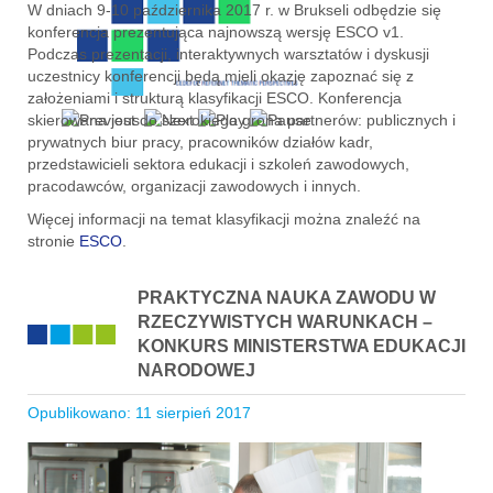
W dniach 9-10 października 2017 r. w Brukseli odbędzie się
konferencja prezentująca najnowszą wersję ESCO v1.
Podczas prezentacji, interaktywnych warsztatów i dyskusji
uczestnicy konferencji będą mieli okazję zapoznać się z
założeniami i strukturą klasyfikacji ESCO. Konferencja
skierowana jest do szerokiego grona partnerów: publicznych i
prywatnych biur pracy, pracowników działów kadr,
przedstawicieli sektora edukacji i szkoleń zawodowych,
pracodawców, organizacji zawodowych i innych.
Więcej informacji na temat klasyfikacji można znaleźć na
stronie
ESCO
.
PRAKTYCZNA NAUKA ZAWODU W
RZECZYWISTYCH WARUNKACH –
KONKURS MINISTERSTWA EDUKACJI
NARODOWEJ
Opublikowano: 11 sierpień 2017