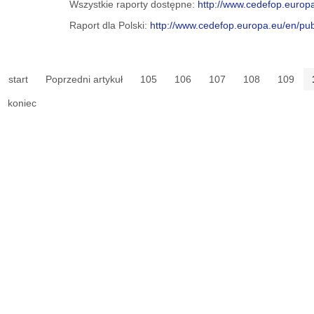
Wszystkie raporty dostępne:
http://www.cedefop.europa.
Raport dla Polski:
http://www.cedefop.europa.eu/en/pub
start
Poprzedni artykuł
105
106
107
108
109
koniec