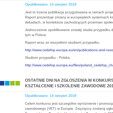
Opublikowano: 14 sierpień 2018
Jest to trzecia publikacja przygotowana w ramach proj
Raport prezentuje zmiany w europejskich systemach ks
dekadach, w kontekście zachodzących przemian społ
Jednocześnie opublikowane zostały studia przypadku 
tym w Polsce.
Raport wraz ze wszystkimi studiami przypadku:
http://www.cedefop.europa.eu/en/publications-and-reso
Studium przypadku - Polska:
http://www.cedefop.europa.eu/files/poland_cedefop_c
OSTATNIE DNI NA ZGŁOSZENIA W KONKURS
KSZTAŁCENIE I SZKOLENIE ZAWODOWE 20
Opublikowano: 14 sierpień 2018
Celem konkursu jest szczególne wyróżnienie i promocja 
zawodowego (VET) w Europie. Zwycięzcy zostaną ogłos