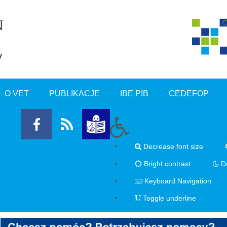
O VET
PUBLIKACJE
IBE PIB
CEDEFOP
Decrease font size
Bright contrast
Da
Keyboard Navigation
Toggle underline