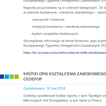
Europejskiego Tygodnia Umiejętności Zawodowych 20
Nagrody przyznawane są w czterech kategoriach. 20 si
w zakresie kształcenia i szkolenia zawodowego – wyróż
- nauczycieli i trenerów
- Instytucji kształcenia i szkolenia zawodowego
- badań i projektów badawczych.
Szczegółowe informacje na temat konkursu, jego kryter
Europejskiego Tygodnia Umiejętności Zawodowych 20
https://ec.europa.eu/social/vocational-skills-week/awa
KRÓTKI OPIS KSZTAŁCENIA ZAWODOWEGO
CEDEFOP
Opublikowano: 30 maj 2018
Cedefop opublikował krótkie raporty z serii ‘Spotlight
kilku krajach Unii Europejskiej, w tym także w Polsce.