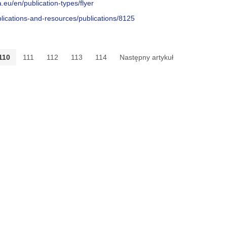
eu/en/publication-types/flyer
lications-and-resources/publications/8125
110
111
112
113
114
Następny artykuł