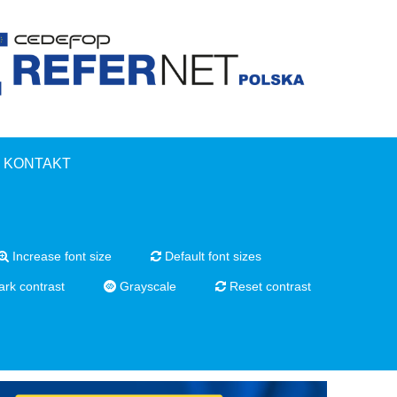
KONTAKT
Increase font size
Default font sizes
rk contrast
Grayscale
Reset contrast