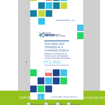
COPYRIGHT © INSTYTUT BADAŃ EDUKACYJNYCH 201