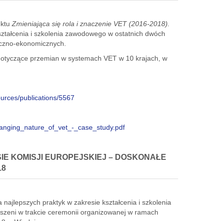
ektu
Zmieniająca się rola i znaczenie VET (2016-2018).
ztałcenia i szkolenia zawodowego w ostatnich dwóch
eczno-ekonomicznych.
dotyczące przemian w systemach VET w 10 krajach, w
urces/publications/5567
hanging_nature_of_vet_-_case_study.pdf
IE KOMISJI EUROPEJSKIEJ – DOSKONAŁE
18
najlepszych praktyk w zakresie kształcenia i szkolenia
zeni w trakcie ceremonii organizowanej w ramach