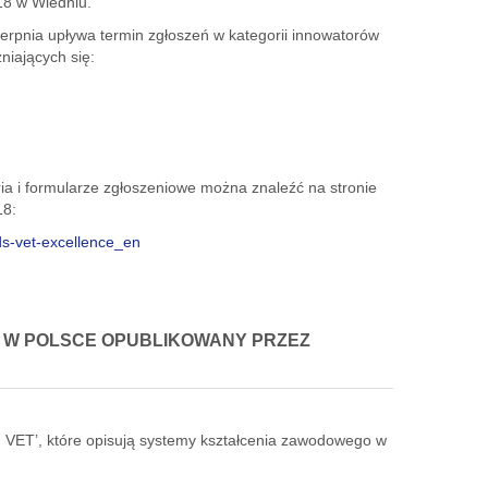
18 w Wiedniu.
erpnia upływa termin zgłoszeń w kategorii innowatorów
niających się:
ia i formularze zgłoszeniowe można znaleźć na stronie
18:
rds-vet-excellence_en
 W POLSCE OPUBLIKOWANY PRZEZ
 on VET’, które opisują systemy kształcenia zawodowego w