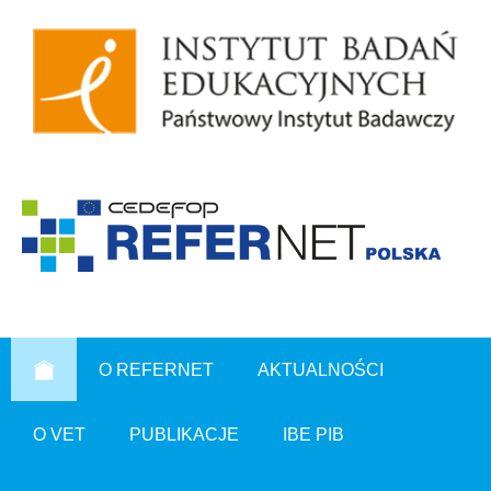
O REFERNET
AKTUALNOŚCI
O VET
PUBLIKACJE
IBE PIB