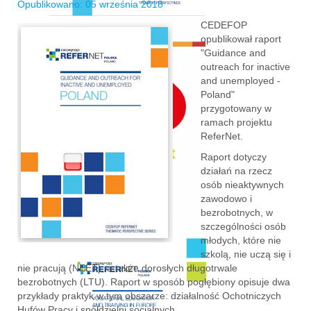
Opublikowano: 05 września 2018
CEDEFOP
opublikował raport
"Guidance and
outreach for inactive
and unemployed -
Poland"
przygotowany w
ramach projektu
ReferNet.
Raport dotyczy
działań na rzecz
osób nieaktywnych
zawodowo i
bezrobotnych, w
szczególności osób
młodych, które nie
szkolą, nie uczą się i
nie pracują (NEET), a także dorosłych długotrwale
bezrobotnych (LTU). Raport w sposób pogłębiony opisuje dwa
przykłady praktyk w tym obszarze: działalność Ochotniczych
Hufów Pracy i spółdzielni socjalnych.