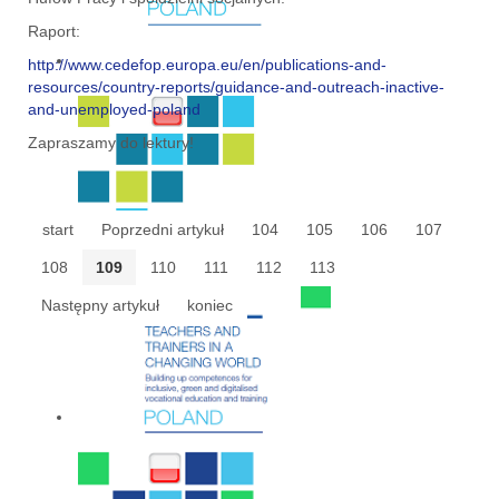
Raport:
http://www.cedefop.europa.eu/en/publications-and-
resources/country-reports/guidance-and-outreach-inactive-
and-unemployed-poland
Zapraszamy do lektury!
start
Poprzedni artykuł
104
105
106
107
108
109
110
111
112
113
Następny artykuł
koniec