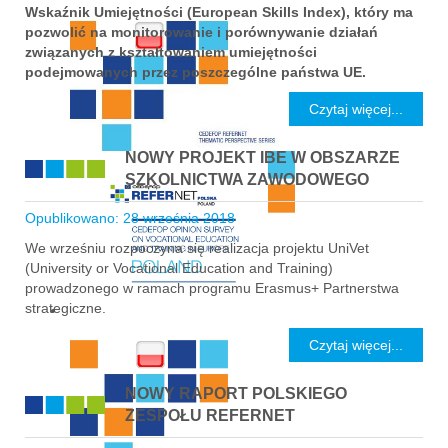
Wskaźnik Umiejętności (European Skills Index), który ma
pozwolić na monitorowanie i porównywanie działań
związanych z kształtowaniem umiejętności
podejmowanych przez poszczególne państwa UE.
Czytaj więcej...
NOWY PROJEKT IBE W OBSZARZE
SZKOLNICTWA ZAWODOWEGO
Opublikowano: 28 września 2018
We wrześniu rozpoczyna się realizacja projektu UniVet
(University or Vocational Education and Training)
prowadzonego w ramach programu Erasmus+ Partnerstwa
strategiczne.
Czytaj więcej...
NOWY RAPORT POLSKIEGO
ZESPOŁU REFERNET