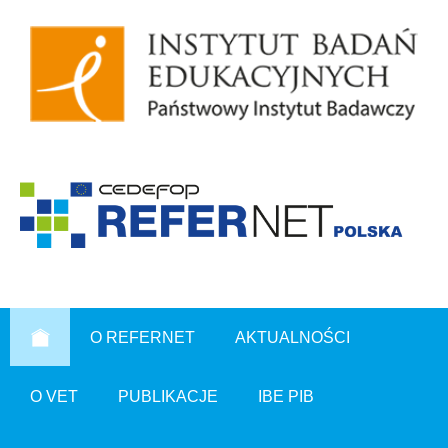
O REFERNET
AKTUALNOŚCI
O VET
PUBLIKACJE
IBE PIB