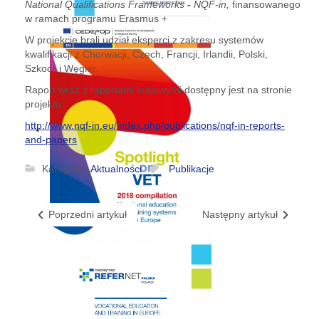
National Qualifications Frameworks
-
NQF-in,
finansowanego
w ramach programu Erasmus +
W projekcie brali udział eksperci z zakresu systemów
kwalifikacji z Chorwacji, Czech, Francji, Irlandii, Polski,
Szkocji i Węgier.
Raport wraz z raportami krajowymi dostępny jest na stronie
projektu:
http://www.nqf-in.eu/index.php/publications/nqf-in-reports-
and-papers
Kategoria:
Aktualności
Publikacje
Poprzedni artykuł
Następny artykuł