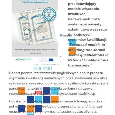
przedstawiający
modele włączania
kwalifikacji
nadawanych poza
systemami oświaty i
szkolnictwa wyższego
do krajowych
systemów kwalifikacji:
“Proposed models of
including non-formal
sector qualifications in
National Qualifications
Frameworks.
”
Raport powstał na podstawie pogłębionych analiz procesu
włączania kwalifikacji nadawanych poza systemami oświaty i
szkolnictwa wyższego do krajowych systemów kwalifikacji w 7
państwach a także dyskusji z ekspertami i kluczowymi
interesariuszami związanymi z systemami kwalifikacji.
Publikacja została opracowana w ramach trwającego dwa i
pół roku projektu:
Developing organisational and financial
models for including non-formal sector qualifications in