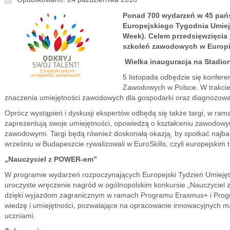
Ponad 700 wydarzeń w 45 pańs
Europejskiego Tygodnia Umiej
Week). Celem przedsięwzięcia 
szkoleń zawodowych w Europi
Wielka inauguracja na Stadi
5 listopada odbędzie się konfere
Zawodowych w Polsce. W trakcie 
znaczenia umiejętności zawodowych dla gospodarki oraz diagnozowa
Oprócz wystąpień i dyskusji ekspertów odbędą się także targi, w ra
zaprezentują swoje umiejętności, opowiedzą o kształceniu zawodow
zawodowymi. Targi będą również doskonałą okazją, by spotkać najbar
wrześniu w Budapeszcie rywalizowali w EuroSkills, czyli europejskim
„Nauczyciel z POWER-em”
W programie wydarzeń rozpoczynających Europejski Tydzień Umiejęt
uroczyste wręczenie nagród w ogólnopolskim konkursie „Nauczyciel 
dzięki wyjazdom zagranicznym w ramach Programu Erasmus+ i Prog
wiedzę i umiejętności, pozwalające na opracowanie innowacyjnych m
uczniami.