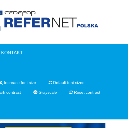
KONTAKT
Increase font size
Default font sizes
rk contrast
Grayscale
Reset contrast