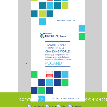
COPYRIGHT © INSTYTUT BADAŃ EDUKACYJNYCH 201