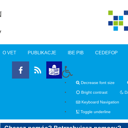
O VET
PUBLIKACJE
IBE PIB
CEDEFOP
Decrease font size
Bright contrast
Da
Keyboard Navigation
Toggle underline