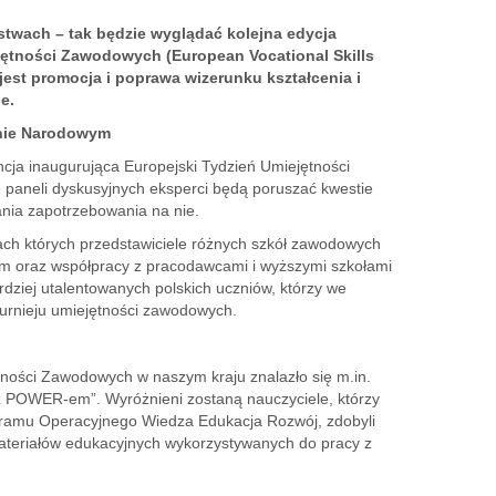
twach – tak będzie wyglądać kolejna edycja
ętności Zawodowych (European Vocational Skills
jest promocja i poprawa wizerunku kształcenia i
e.
onie Narodowym
ncja inaugurująca Europejski Tydzień Umiejętności
paneli dyskusyjnych eksperci będą poruszać kwestie
nia zapotrzebowania na nie.
mach których przedstawiciele różnych szkół zawodowych
ym oraz współpracy z pracodawcami i wyższymi szkołami
dziej utalentowanych polskich uczniów, którzy we
 turnieju umiejętności zawodowych.
ności Zawodowych w naszym kraju znalazło się m.in.
z POWER-em”. Wyróżnieni zostaną nauczyciele, którzy
ramu Operacyjnego Wiedza Edukacja Rozwój, zdobyli
ateriałów edukacyjnych wykorzystywanych do pracy z