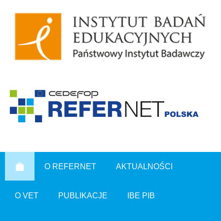
O REFERNET
AKTUALNOŚCI
O VET
PUBLIKACJE
IBE PIB