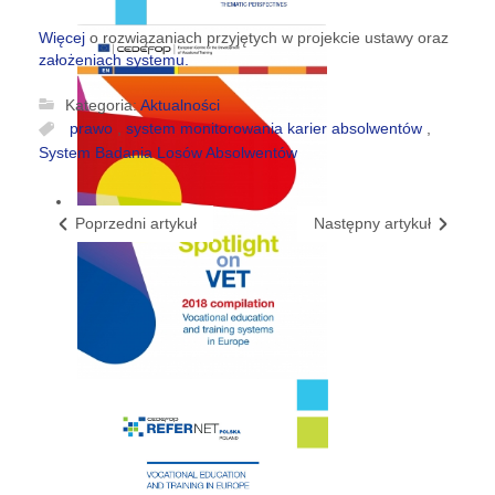
Więcej
o rozwiązaniach przyjętych w projekcie ustawy oraz
założeniach systemu.
Kategoria:
Aktualności
prawo
,
system monitorowania karier absolwentów
,
System Badania Losów Absolwentów
Poprzedni artykuł
Następny artykuł