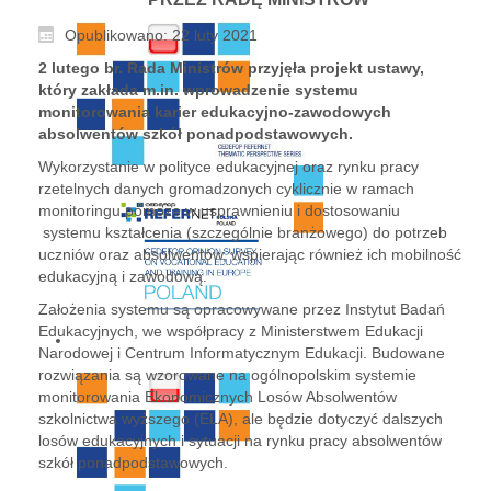
Opublikowano: 22 luty 2021
2 lutego br. Rada Ministrów przyjęła projekt ustawy,
który zakłada m.in. wprowadzenie systemu
monitorowania karier edukacyjno-zawodowych
absolwentów szkół ponadpodstawowych.
Wykorzystanie w polityce edukacyjnej oraz rynku pracy
rzetelnych danych gromadzonych cyklicznie w ramach
monitoringu pomoże w usprawnieniu i dostosowaniu
systemu kształcenia (szczególnie branżowego) do potrzeb
uczniów oraz absolwentów, wspierając również ich mobilność
edukacyjną i zawodową.
Założenia systemu są opracowywane przez Instytut Badań
Edukacyjnych, we współpracy z Ministerstwem Edukacji
Narodowej i Centrum Informatycznym Edukacji. Budowane
rozwiązania są wzorowane na ogólnopolskim systemie
monitorowania Ekonomicznych Losów Absolwentów
szkolnictwa wyższego (ELA), ale będzie dotyczyć dalszych
losów edukacyjnych i sytuacji na rynku pracy absolwentów
szkół ponadpodstawowych.