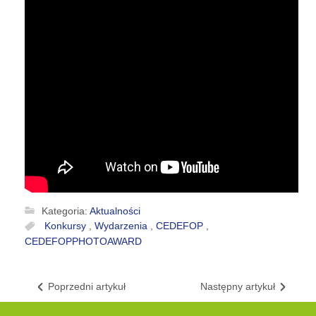
Kategoria:
Aktualności
Konkursy
,
Wydarzenia
,
CEDEFOP
,
CEDEFOPPHOTOAWARD
Poprzedni artykuł
Następny artykuł