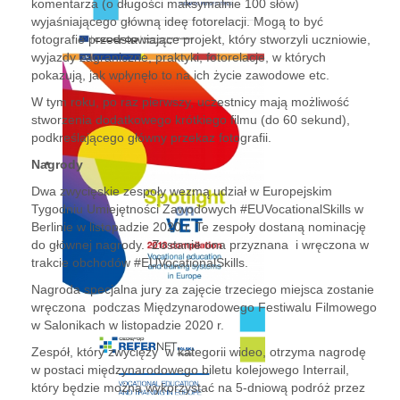
komentarza (o długości maksymalnie 100 słów)
wyjaśniającego główną ideę fotorelacji. Mogą to być
fotografie przedstawiające projekt, który stworzyli uczniowie,
wyjazdy zagraniczne, praktyki, fotorelacje, w których
pokazują, jak wpłynęło to na ich życie zawodowe etc.
W tym roku, po raz pierwszy, uczestnicy mają możliwość
stworzenia dodatkowego krótkiego filmu (do 60 sekund),
podkreślającego główny przekaz fotografii.
Nagrody
Dwa zwycięskie zespoły wezmą udział w Europejskim
Tygodniu Umiejętności Zawodowych #EUVocationalSkills w
Berlinie w listopadzie 2020 r. Te zespoły dostaną nominację
do głównej nagrody. Zostanie ona przyznana i wręczona w
trakcie obchodów #EUVocationalSkills.
Nagroda specjalna jury za zajęcie trzeciego miejsca zostanie
wręczona podczas Międzynarodowego Festiwalu Filmowego
w Salonikach w listopadzie 2020 r.
Zespół, który zwycięży w kategorii wideo, otrzyma nagrodę
w postaci międzynarodowego biletu kolejowego Interrail,
który będzie można wykorzystać na 5-dniową podróż przez