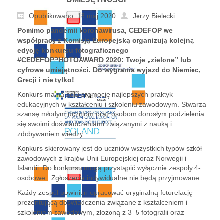
Opublikowano: 18 maj 2020
Jerzy Bielecki
Pomimo pandemii koronawirusa, CEDEFOP we
współpracy z Komisją Europejską organizują kolejną
edycję konkursu fotograficznego
#CEDEFOPPHOTOAWARD 2020: Twoje „zielone” lub
cyfrowe umiejętności. Do wygrania wyjazd do Niemiec,
Grecji i nie tylko!
Konkurs ma na celu promocję najlepszych praktyk
edukacyjnych w kształceniu i szkoleniu zawodowym. Stwarza
szansę młodym uczniom oraz osobom dorosłym podzielenia
się swoimi doświadczeniami związanymi z nauką i
zdobywaniem wiedzy.
Konkurs skierowany jest do uczniów wszystkich typów szkół
zawodowych z krajów Unii Europejskiej oraz Norwegii i
Islandii. Do konkursu mogą przystąpić wyłącznie zespoły 4-
osobowe. Zgłoszenia indywidualne nie będą przyjmowane.
Każdy zespół powinien opracować oryginalną fotorelację
prezentującą doświadczenia związane z kształceniem i
szkoleniem zawodowym, złożoną z 3–5 fotografii oraz