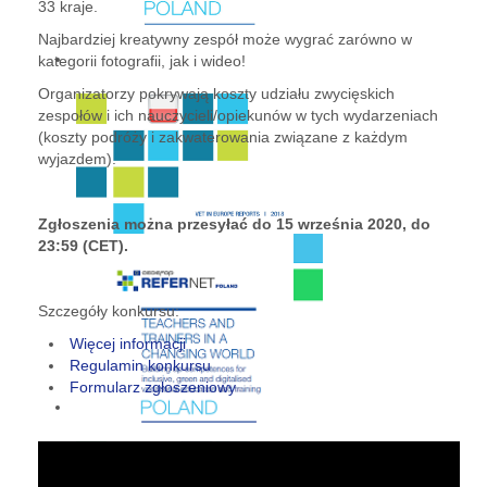
33 kraje.
Najbardziej kreatywny zespół może wygrać zarówno w
kategorii fotografii, jak i wideo!
Organizatorzy pokrywają koszty udziału zwycięskich
zespołów i ich nauczycieli/opiekunów w tych wydarzeniach
(koszty podróży i zakwaterowania związane z każdym
wyjazdem).
Zgłoszenia można przesyłać do 15 września 2020, do
23:59 (CET).
Szczegóły konkursu:
Więcej informacji
Regulamin konkursu
Formularz zgłoszeniowy