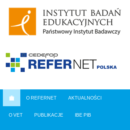
O REFERNET
AKTUALNOŚCI
O VET
PUBLIKACJE
IBE PIB