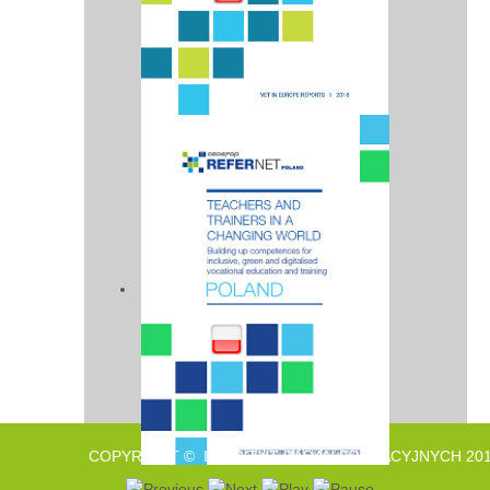
COPYRIGHT © INSTYTUT BADAŃ EDUKACYJNYCH 201