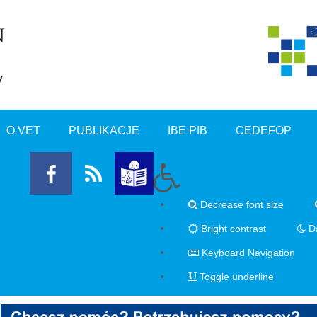
O VET
PUBLIKACJE
IBE PIB
CEDEFOP
Decrease font size
Bright contrast
Da
Keyboard Navigation
Toggle underline