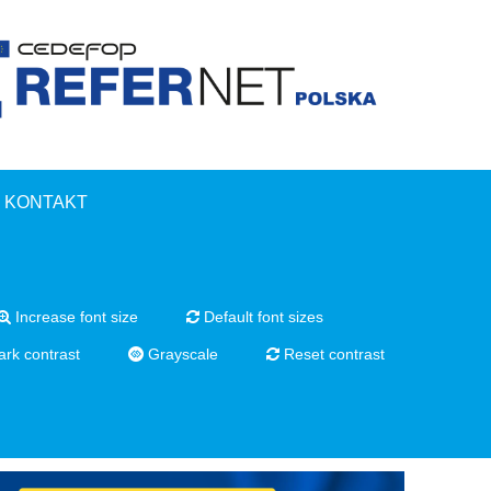
KONTAKT
Increase font size
Default font sizes
rk contrast
Grayscale
Reset contrast