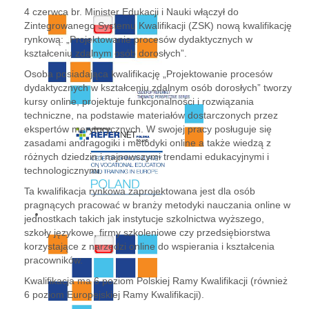
4 czerwca br. Minister Edukacji i Nauki włączył do
Zintegrowanego Systemu Kwalifikacji (ZSK) nową kwalifikację
rynkową: „Projektowanie procesów dydaktycznych w
kształceniu zdalnym osób dorosłych”.
Osoba posiadająca kwalifikację „Projektowanie procesów
dydaktycznych w kształceniu zdalnym osób dorosłych” tworzy
kursy online, projektuje funkcjonalności i rozwiązania
techniczne, na podstawie materiałów dostarczonych przez
ekspertów merytorycznych. W swojej pracy posługuje się
zasadami andragogiki i metodyki online a także wiedzą z
różnych dziedzin i najnowszymi trendami edukacyjnymi i
technologicznymi.
Ta kwalifikacja rynkowa zaprojektowana jest dla osób
pragnących pracować w branży metodyki nauczania online w
jednostkach takich jak instytucje szkolnictwa wyższego,
szkoły językowe, firmy szkoleniowe czy przedsiębiorstwa
korzystające z narzędzi online do wspierania i kształcenia
pracowników.
Kwalifikacja ma 6 poziom Polskiej Ramy Kwalifikacji (również
6 poziom Europejskiej Ramy Kwalifikacji).