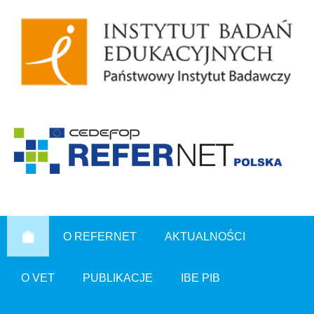
O REFERNET
AKTUALNOŚCI
O VET
PUBLIKACJE
IBE PIB