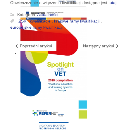
Obwieszczenie o włączeniu kwalifikacji dostępne jest
tutaj
.
Kategoria:
Aktualności
ZSK
,
kwalifikacje
,
krajowe ramy kwalifikacji
,
europejskie ramy kwalifikacji
Poprzedni artykuł
Następny artykuł