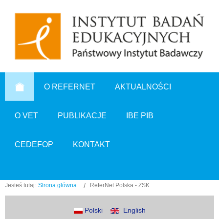
O REFERNET
AKTUALNOŚCI
O VET
PUBLIKACJE
IBE PIB
CEDEFOP
KONTAKT
Jesteś tutaj:
Strona główna
ReferNet Polska - ZSK
Polski
English