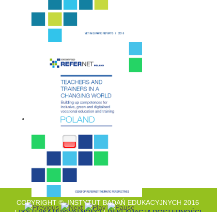
COPYRIGHT © INSTYTUT BADAŃ EDUKACYJNYCH 2016
|
POLITYKA PRYWATNOŚCI
|
DEKLARACJA DOSTĘPNOŚCI