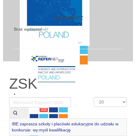
KALENDARZ
Brak wydarzeń
ZSK
Wprowadź
Pokaż
fragment
#
tytułu
IBE zaprasza szkoły i placówki edukacyjne do udziału w
konkursie: wy:myśl kwalifikację