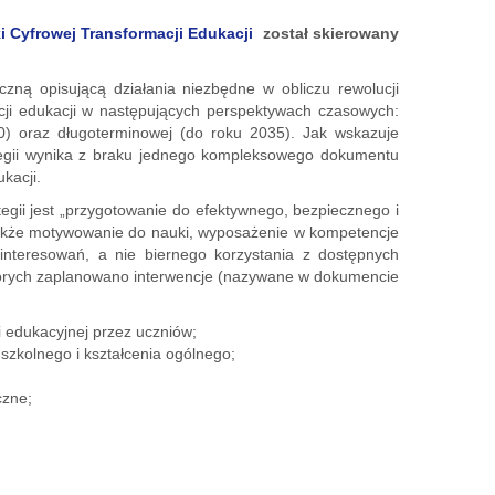
i Cyfrowej Transformacji Edukacji
został skierowany
iczną opisującą działania niezbędne w obliczu rewolucji
cji edukacji w następujących perspektywach czasowych:
0) oraz długoterminowej (do roku 2035). Jak wskazuje
ategii wynika z braku jednego kompleksowego dokumentu
kacji.
gii jest „przygotowanie do efektywnego, bezpiecznego i
także motywowanie do nauki, wyposażenie w kompetencje
ainteresowań, a nie biernego korzystania z dostępnych
tórych zaplanowano interwencje (nazywane w dokumencie
i edukacyjnej przez uczniów;
kolnego i kształcenia ogólnego;
czne;