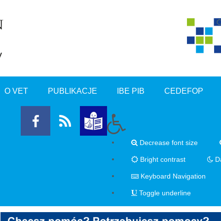
O VET
PUBLIKACJE
IBE PIB
CEDEFOP
Decrease font size
Bright contrast
Da
Keyboard Navigation
Toggle underline