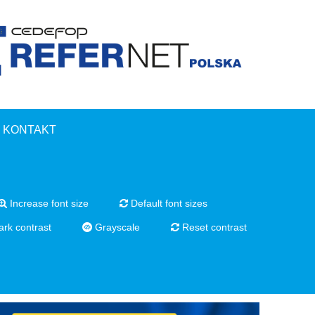
KONTAKT
Increase font size
Default font sizes
rk contrast
Grayscale
Reset contrast