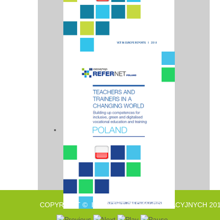
COPYRIGHT © INSTYTUT BADAŃ EDUKACYJNYCH 201