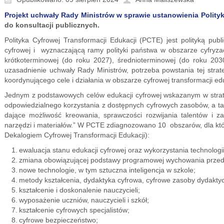
Projekt uchwały Rady Ministrów w sprawie ustanowienia Polityk
do konsultacji publicznych.
Polityka Cyfrowej Transformacji Edukacji (PCTE) jest polityką publ
cyfrowej i wyznaczającą ramy polityki państwa w obszarze cyfryza
krótkoterminowej (do roku 2027), średnioterminowej (do roku 203
uzasadnienie uchwały Rady Ministrów, potrzeba powstania tej str
koordynującego cele i działania w obszarze cyfrowej transformacji edu
Jednym z podstawowych celów edukacji cyfrowej wskazanym w strate
odpowiedzialnego korzystania z dostępnych cyfrowych zasobów, a 
dające możliwość kreowania, sprawczości rozwijania talentów i z
narzędzi i materiałów.” W PCTE zdiagnozowano 10 obszarów, dla k
Dekalogiem Cyfrowej Transformacji Edukacji):
ewaluacja stanu edukacji cyfrowej oraz wykorzystania technologi
zmiana obowiązującej podstawy programowej wychowania przedsz
nowe technologie, w tym sztuczna inteligencja w szkole;
metody kształcenia, dydaktyka cyfrowa, cyfrowe zasoby dydakty
kształcenie i doskonalenie nauczycieli;
wyposażenie uczniów, nauczycieli i szkół;
kształcenie cyfrowych specjalistów;
cyfrowe bezpieczeństwo;