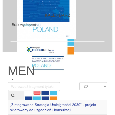
KALENDARZ
Brak wydarzeń
MEN
Wprowadź
Pokaż
fragment
#
tytułu
„Zintegrowana Strategia Umiejętności 2030” - projekt
skierowany do uzgodnień i konsultacji