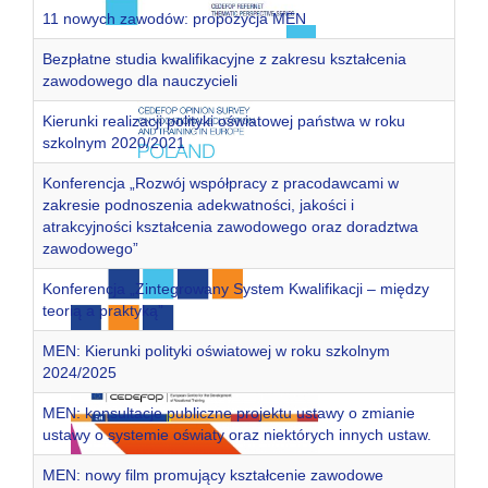
11 nowych zawodów: propozycja MEN
Bezpłatne studia kwalifikacyjne z zakresu kształcenia
zawodowego dla nauczycieli
Kierunki realizacji polityki oświatowej państwa w roku
szkolnym 2020/2021
Konferencja „Rozwój współpracy z pracodawcami w
zakresie podnoszenia adekwatności, jakości i
atrakcyjności kształcenia zawodowego oraz doradztwa
zawodowego”
Konferencja „Zintegrowany System Kwalifikacji – między
teorią a praktyką”
MEN: Kierunki polityki oświatowej w roku szkolnym
2024/2025
MEN: konsultacje publiczne projektu ustawy o zmianie
ustawy o systemie oświaty oraz niektórych innych ustaw.
MEN: nowy film promujący kształcenie zawodowe