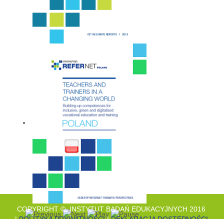
COPYRIGHT © INSTYTUT BADAŃ EDUKACYJNYCH 2016
|
POLITYKA PRYWATNOŚCI
|
DEKLARACJA DOSTĘPNOŚCI