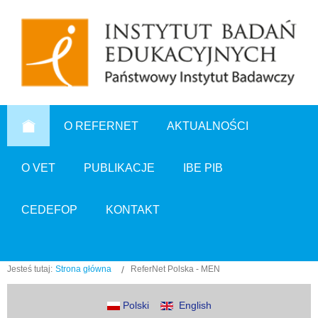
O REFERNET
AKTUALNOŚCI
O VET
PUBLIKACJE
IBE PIB
CEDEFOP
KONTAKT
Jesteś tutaj:
Strona główna
ReferNet Polska - MEN
Polski
English