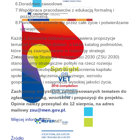
Doradztwo zawodowe.
Współpraca pracodawców z edukacją formalną i
pozaformalną.
Planowanie uczenia się przez całe życie i potwierdzanie
umiejętności.
Każdy z obszarów oddziaływania zawiera propozycje
tematów i kierunków działań, a także katalog podmiotów,
które będą zaangażowane w realizację strategii.
Zintegrowana Strategia Umiejętności 2030 (ZSU 2030)
stanowi ramy strategiczne polityki na rzecz rozwoju
umiejętności niezbędnych do wzmocnienia kapitału
społecznego, włączenia społecznego, wzrostu
gospodarczego i osiągnięcia wysokiej jakości życia.
Zachęcamy wszystkich zainteresowanych tematem do
zgłaszania uwag, wniosków i propozycji do projektu.
Opinie należy przesyłać do 12 sierpnia, na adres
mailowy
zsu@men.gov.pl
.
Więcej informacji
Źródło