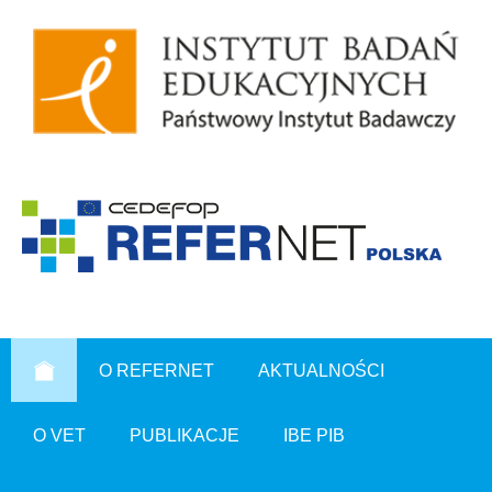
O REFERNET
AKTUALNOŚCI
O VET
PUBLIKACJE
IBE PIB