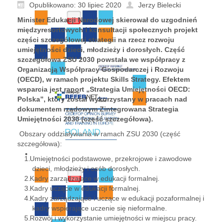
Opublikowano: 30 lipiec 2020
Jerzy Bielecki
Minister Edukacji Narodowej skierował do uzgodnień
międzyresortowych i konsultacji społecznych projekt
części szczegółowej strategii na rzecz rozwoju
umiejętności dzieci, młodzieży i dorosłych. Część
szczegółowa ZSU 2030 powstała we współpracy z
Organizacją Współpracy Gospodarczej i Rozwoju
(OECD), w ramach projektu Skills Strategy. Efektem
wsparcia jest raport „Strategia Umiejętności OECD:
Polska”, który został wykorzystany w pracach nad
dokumentem rządowym Zintegrowana Strategia
Umiejętności 2030 (część szczegółowa).
Obszary oddziaływania w ramach ZSU 2030 (część
szczegółowa):
Umiejętności podstawowe, przekrojowe i zawodowe
dzieci, młodzieży i osób dorosłych.
Kadry zarządzające w edukacji formalnej.
Kadry uczące w edukacji formalnej.
Kadry zarządzające i uczące w edukacji pozaformalnej i
kadry wspierające uczenie się nieformalne.
Rozwój i wykorzystanie umiejętności w miejscu pracy.