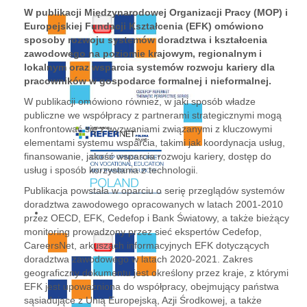
W publikacji Międzynarodowej Organizacji Pracy (MOP) i
Europejskiej Fundacji Kształcenia (EFK) omówiono
sposoby rozwoju systemów doradztwa i kształcenia
zawodowego na poziomie krajowym, regionalnym i
lokalnym oraz wsparcia systemów rozwoju kariery dla
pracowników w gospodarce formalnej i nieformalnej.
W publikacji omówiono również, w jaki sposób władze
publiczne we współpracy z partnerami strategicznymi mogą
konfrontować się z wyzwaniami związanymi z kluczowymi
elementami systemu wsparcia, takimi jak koordynacja usług,
finansowanie, jakość wsparcia rozwoju kariery, dostęp do
usług i sposób korzystania z technologii.
Publikacja powstała w oparciu o serię przeglądów systemów
doradztwa zawodowego opracowanych w latach 2001-2010
przez OECD, EFK, Cedefop i Bank Światowy, a także bieżący
monitoring prowadzony przez sieć ekspertów Cedefop,
CareersNet, arkuszach informacyjnych EFK dotyczących
doradztwa zawodowego w latach 2020-2021. Zakres
geograficzny dokumentu jest określony przez kraje, z którymi
EFK jest upoważniona do współpracy, obejmujący państwa
sąsiadujące z Unią Europejską, Azji Środkowej, a także