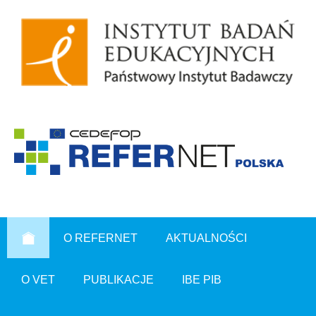
O REFERNET
AKTUALNOŚCI
O VET
PUBLIKACJE
IBE PIB