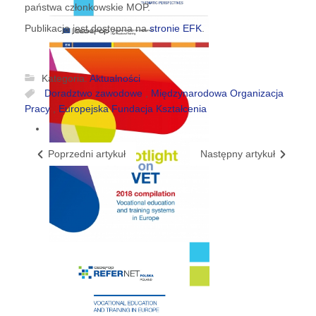
państwa członkowskie MOP.
Publikacja jest dostępna na
stronie EFK
.
Kategoria:
Aktualności
Doradztwo zawodowe
,
Międzynarodowa Organizacja
Pracy
,
Europejska Fundacja Kształcenia
Poprzedni artykuł
Następny artykuł