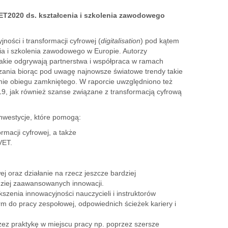
 ET2020 ds. kształcenia i szkolenia zawodowego
ości i transformacji cyfrowej (
digitalisation
) pod kątem
ia i szkolenia zawodowego w Europie. Autorzy
jakie odgrywają partnerstwa i współpraca w ramach
zania biorąc pod uwagę najnowsze światowe trendy takie
nomie obiegu zamkniętego. W raporcie uwzględniono też
, jak również szanse związane z transformacją cyfrową
inwestycje, które pomogą:
rmacji cyfrowej, a także
VET.
j oraz działanie na rzecz jeszcze bardziej
ziej zaawansowanych innowacji.
zenia innowacyjności nauczycieli i instruktorów
 do pracy zespołowej, odpowiednich ścieżek kariery i
rzez praktykę w miejscu pracy np. poprzez szersze