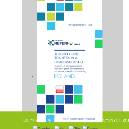
COPYRIGHT © INSTYTUT BADAŃ EDUKACYJNYCH 201