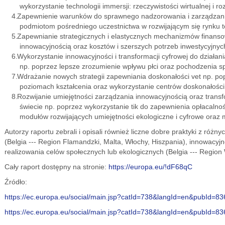
wykorzystanie technologii immersji: rzeczywistości wirtualnej i roz
Zapewnienie warunków do sprawnego nadzorowania i zarządzania
podmiotom pośredniego uczestnictwa w rozwijającym się rynku t
Zapewnianie strategicznych i elastycznych mechanizmów finanso
innowacyjnością oraz kosztów i szerszych potrzeb inwestycyjnyc
Wykorzystanie innowacyjności i transformacji cyfrowej do działani
np. poprzez lepsze zrozumienie wpływu płci oraz pochodzenia sp
Wdrażanie nowych strategii zapewniania doskonałości vet np. p
poziomach kształcenia oraz wykorzystanie centrów doskonałośc
Rozwijanie umiejętności zarządzania innowacyjnością oraz trans
świecie np. poprzez wykorzystanie tik do zapewnienia opłacalno
modułów rozwijających umiejętności ekologiczne i cyfrowe oraz m
Autorzy raportu zebrali i opisali również liczne dobre praktyki z różn
(Belgia --- Region Flamandzki, Malta, Włochy, Hiszpania), innowacyjno
realizowania celów społecznych lub ekologicznych (Belgia --- Region 
Cały raport dostępny na stronie:
https://europa.eu/!dF68qC
Źródło:
https://ec.europa.eu/social/main.jsp?catId=738&langId=en&pubId=8
https://ec.europa.eu/social/main.jsp?catId=738&langId=en&pubId=8