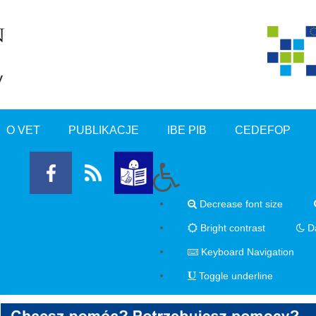
O VET
PUBLIKACJE
IBE PIB
CEDEFOP
Decrease font size
Bright contrast
Da
Keyboard Navigation
Toggle underline