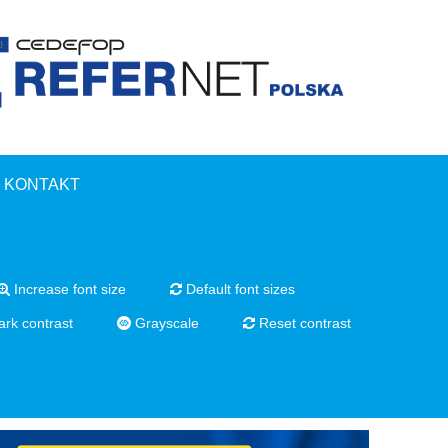
KONTAKT
Increase font size
Default font sizes
rk contrast
Grayscale
Reset contrast