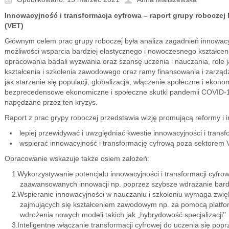
Innowacyjność i transformacja cyfrowa – raport grupy roboczej
(VET)
Głównym celem prac grupy roboczej była analiza zagadnień innowacyjn
możliwości wsparcia bardziej elastycznego i nowoczesnego kształcen
opracowania badali wyzwania oraz szansę uczenia i nauczania, role 
kształcenia i szkolenia zawodowego oraz ramy finansowania i zarząd
jak starzenie się populacji, globalizacja, włączenie społeczne i eko
bezprecedensowe ekonomiczne i społeczne skutki pandemii COVID-19
napędzane przez ten kryzys.
Raport z prac grypy roboczej przedstawia wizję promującą reformy i 
lepiej przewidywać i uwzględniać kwestie innowacyjności i transfo
wspierać innowacyjność i transformację cyfrową poza sektorem 
Opracowanie wskazuje także osiem założeń:
Wykorzystywanie potencjału innowacyjności i transformacji cyfrowe
zaawansowanych innowacji np. poprzez szybsze wdrażanie bard
Wspieranie innowacyjności w nauczaniu i szkoleniu wymaga zwięks
zajmujących się kształceniem zawodowym np. za pomocą platform
wdrożenia nowych modeli takich jak „hybrydowość specjalizacji’’
Inteligentne włączanie transformacji cyfrowej do uczenia się pop