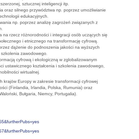
szerzonej, sztucznej inteligencji itp.
 oraz silnego przywództwa np. poprzez umożliwianie
echnologii edukacyjnych.
wania np. poprzez analizę zagrożeń związanych z
h.
a na rzecz różnorodności i integracji osób uczących się
ołecznego i etnicznego na transformację cyfrową.
oprzez dążenie do podnoszenia jakości na wyższych
i szkolenia zawodowego.
formacją cyfrową i ekologiczną w zglobalizowanym
ści ustawicznego kształcenia i szkolenia zawodowego,
obilności wirtualnej.
ych krajów Europy w zakresie transformacji cyfrowej
ści (Finlandia, Irlandia, Polska, Rumunia) oraz
Waloński, Bułgaria, Niemcy, Portugalia).
365&furtherPubs=yes
367&furtherPubs=yes