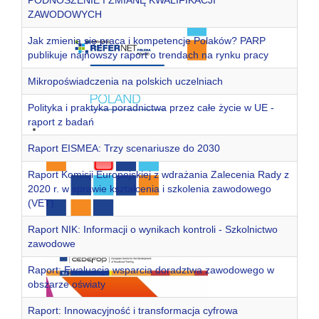
PODNOSZENIE I ZMIANĘ KWALIFIKACJI
ZAWODOWYCH
Jak zmienia się praca i kompetencje Polaków? PARP
publikuje najnowszy raport o trendach na rynku pracy
Mikropoświadczenia na polskich uczelniach
Polityka i praktyka poradnictwa przez całe życie w UE -
raport z badań
Raport EISMEA: Trzy scenariusze do 2030
Raport Komisji Europejskiej z wdrażania Zalecenia Rady z
2020 r. w sprawie kształcenia i szkolenia zawodowego
(VET)
Raport NIK: Informacji o wynikach kontroli - Szkolnictwo
zawodowe
Raport: Ewaluacja wsparcia doradztwa zawodowego w
obszarze oświaty
Raport: Innowacyjność i transformacja cyfrowa