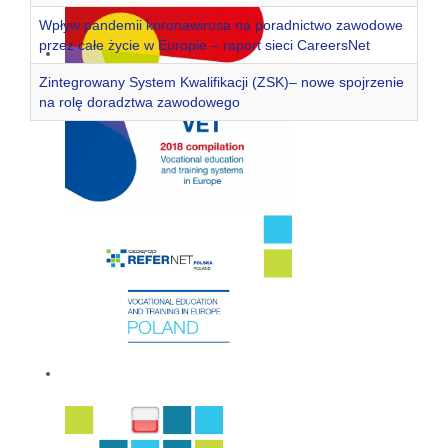
Wpływ pandemii koronawirusa na poradnictwo zawodowe
przez całe życie w Europie – raport sieci CareersNet
Zintegrowany System Kwalifikacji (ZSK)– nowe spojrzenie
na rolę doradztwa zawodowego