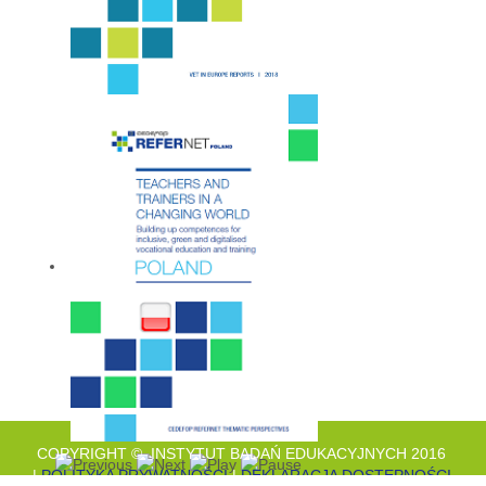
COPYRIGHT © INSTYTUT BADAŃ EDUKACYJNYCH 2016
|
POLITYKA PRYWATNOŚCI
|
DEKLARACJA DOSTĘPNOŚCI