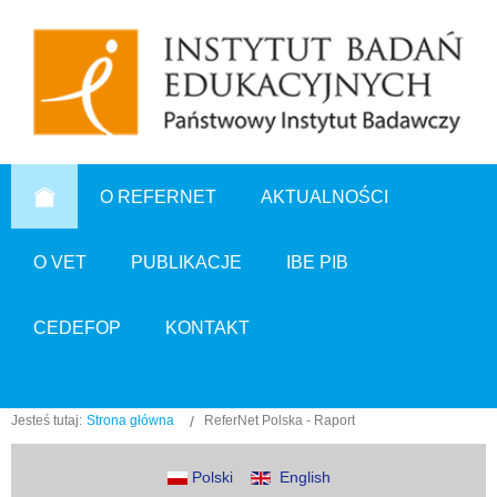
O REFERNET
AKTUALNOŚCI
O VET
PUBLIKACJE
IBE PIB
CEDEFOP
KONTAKT
Jesteś tutaj:
Strona główna
ReferNet Polska - Raport
Polski
English