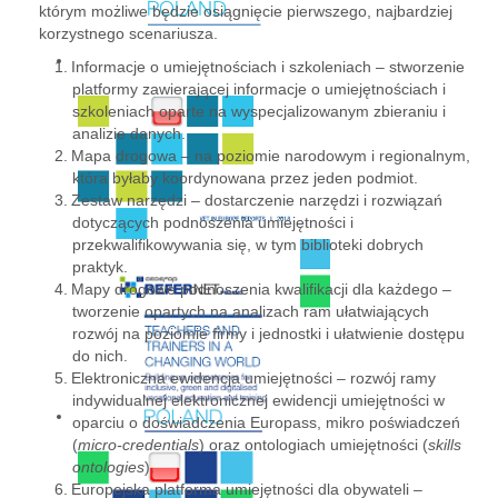
którym możliwe będzie osiągnięcie pierwszego, najbardziej
korzystnego scenariusza.
Informacje o umiejętnościach i szkoleniach – stworzenie
platformy zawierającej informacje o umiejętnościach i
szkoleniach oparte na wyspecjalizowanym zbieraniu i
analizie danych.
Mapa drogowa – na poziomie narodowym i regionalnym,
która byłaby koordynowana przez jeden podmiot.
Zestaw narzędzi – dostarczenie narzędzi i rozwiązań
dotyczących podnoszenia umiejętności i
przekwalifikowywania się, w tym biblioteki dobrych
praktyk.
Mapy drogowe podnoszenia kwalifikacji dla każdego –
tworzenie opartych na analizach ram ułatwiających
rozwój na poziomie firmy i jednostki i ułatwienie dostępu
do nich.
Elektroniczna ewidencja umiejętności – rozwój ramy
indywidualnej elektronicznej ewidencji umiejętności w
oparciu o doświadczenia Europass, mikro poświadczeń
(
micro-credentials
) oraz ontologiach umiejętności (
skills
ontologies
).
Europejska platforma umiejętności dla obywateli –