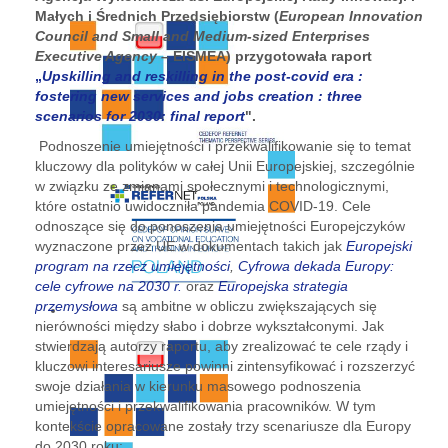
Małych i Średnich Przedsiębiorstw (
European Innovation
Council and Small and Medium-sized Enterprises
Executive Agency
– EISMEA) przygotowała raport
„
Upskilling and reskilling in the post-covid era :
fostering new services and jobs creation : three
scenarios for 2030: final report
".
Podnoszenie umiejętności i przekwalifikowanie się to temat
kluczowy dla polityków w całej Unii Europejskiej, szczególnie
w związku ze zmianami społecznymi i technologicznymi,
które ostatnio uwidoczniła pandemia COVID-19. Cele
odnoszące się do ponoszenia umiejętności Europejczyków
wyznaczone przez UE w dokumentach takich jak
Europejski
program na rzecz umiejętności
,
Cyfrowa dekada Europy:
cele cyfrowe na 2030 r.
oraz
Europejska strategia
przemysłowa
są ambitne w obliczu zwiększających się
nierówności między słabo i dobrze wykształconymi. Jak
stwierdzają autorzy raportu, aby zrealizować te cele rządy i
kluczowi interesariusze powinni zintensyfikować i rozszerzyć
swoje działania w kierunku masowego podnoszenia
umiejętności i przekwalifikowania pracowników. W tym
kontekście opracowane zostały trzy scenariusze dla Europy
do 2030 roku: