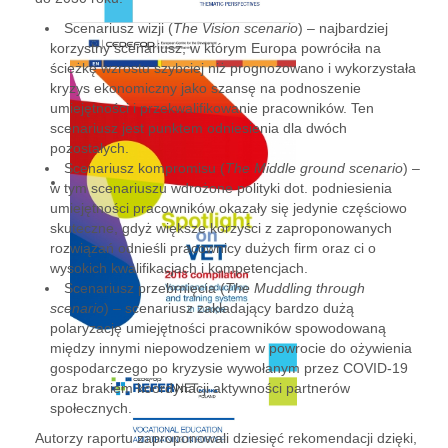
Scenariusz wizji (
The Vision scenario
) – najbardziej
korzystny scenariusz, w którym Europa powróciła na
ścieżkę wzrostu szybciej niż prognozowano i wykorzystała
kryzys ekonomiczny jako szansę na podnoszenie
umiejętności i przekwalifikowanie pracowników. Ten
scenariusz jest punktem odniesienia dla dwóch
pozostałych.
Scenariusz kompromisu (
The Middle ground scenario
) –
w tym scenariuszu wdrożone polityki dot. podniesienia
umiejętności pracowników okazały się jedynie częściowo
skuteczne, gdyż większe korzyści z zaproponowanych
rozwiązań odnieśli pracownicy dużych firm oraz ci o
wysokich kwalifikacjach i kompetencjach.
Scenariusz przebrnięcia (
The Muddling through
scenario
) – scenariusz zakładający bardzo dużą
polaryzację umiejętności pracowników spowodowaną
między innymi niepowodzeniem w powrocie do ożywienia
gospodarczego po kryzysie wywołanym przez COVID-19
oraz brakiem koordynacji aktywności partnerów
społecznych.
Autorzy raportu zaproponowali dziesięć rekomendacji dzięki,