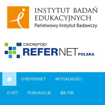
O REFERNET
AKTUALNOŚCI
O VET
PUBLIKACJE
IBE PIB