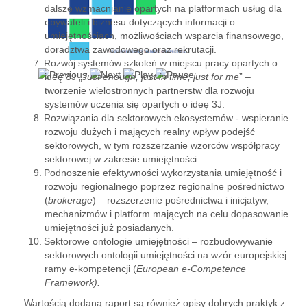
dalsze wzmacnianie opartych na platformach usług dla
obywateli i biznesu dotyczących informacji o
umiejętnościach, możliwościach wsparcia finansowego,
doradztwa zawodowego oraz rekrutacji.
Rozwój systemów szkoleń w miejscu pracy opartych o
ideę 3J „
Just enough, just in time, just for me
” –
tworzenie wielostronnych partnerstw dla rozwoju
systemów uczenia się opartych o ideę 3J.
Rozwiązania dla sektorowych ekosystemów - wspieranie
rozwoju dużych i mających realny wpływ podejść
sektorowych, w tym rozszerzanie wzorców współpracy
sektorowej w zakresie umiejętności.
Podnoszenie efektywności wykorzystania umiejętność i
rozwoju regionalnego poprzez regionalne pośrednictwo
(
brokerage
) – rozszerzenie pośrednictwa i inicjatyw,
mechanizmów i platform mających na celu dopasowanie
umiejętności już posiadanych.
Sektorowe ontologie umiejętności – rozbudowywanie
sektorowych ontologii umiejętności na wzór europejskiej
ramy e-kompetencji (
European e-Competence
Framework).
Wartością dodaną raport są również opisy dobrych praktyk z