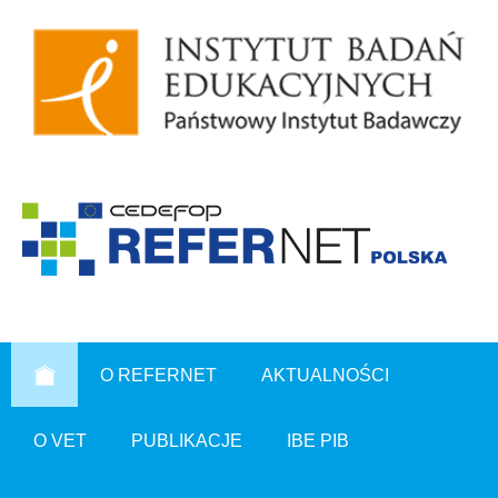
O REFERNET
AKTUALNOŚCI
O VET
PUBLIKACJE
IBE PIB