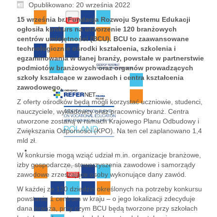
Opublikowano: 20 września 2022
15 września br. Fundacja Rozwoju Systemu Edukacji
ogłosiła konkurs na utworzenie 120 branżowych
centrów umiejętności (BCU). BCU to zaawansowane
technologicznie ośrodki kształcenia, szkolenia i
egzaminowania w danej branży, powstałe w partnerstwie
podmiotów branżowych oraz organów prowadzących
szkoły kształcące w zawodach i centra kształcenia
zawodowego.
Z oferty ośrodków będą mogli korzystać uczniowie, studenci,
nauczyciele, wykładowcy oraz pracownicy branż. Centra
utworzone zostaną w ramach Krajowego Planu Odbudowy i
Zwiększania Odporności (KPO). Na ten cel zaplanowano 1,4
mld zł.
W konkursie mogą wziąć udział m.in. organizacje branżowe,
izby gospodarcze, stowarzyszenia zawodowe i samorządy
zawodowe zrzeszające osoby wykonujące dany zawód.
W każdej ze 120 dziedzin określonych na potrzeby konkursu
powstanie 1 centrum w kraju – o jego lokalizacji zdecyduje
dana branża, przy czym BCU będą tworzone przy szkołach