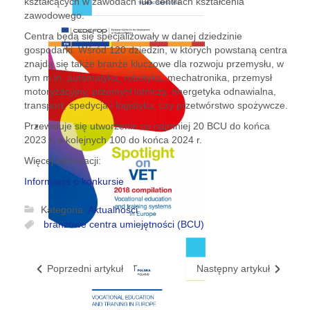
kształcących w zawodach lub centrach kształcenia
zawodowego.
Centra będą się specjalizowały w danej dziedzinie
gospodarki. Wśród 120 dziedzin, w których powstaną centra
znajdą się także branże kluczowe dla rozwoju przemysłu, w
tym m.in. automatyka, robotyka, mechatronika, przemysł
motoryzacyjny, przemysł lotniczy, energetyka odnawialna,
transport, spedycja i logistyka, czy przetwórstwo spożywcze.
Przewiduje się utworzenie co najmniej 20 BCU do końca
2023 r. a kolejnych 100 do końca 2024 r.
Więcej informacji:
Informacja o konkursie
Kategoria:
Aktualności
branżowe centra umiejętności (BCU)
Poprzedni artykuł
Następny artykuł