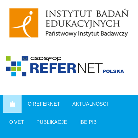
O REFERNET
AKTUALNOŚCI
O VET
PUBLIKACJE
IBE PIB