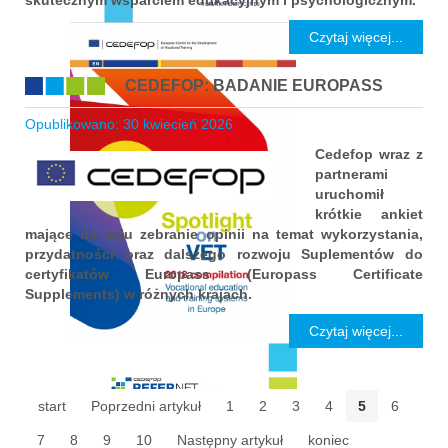
skutecznym wsparciem edukacyjnym i psychologicznym.
Czytaj więcej...
CEDEFOP: BADANIE EUROPASS
Opublikowano: 30 kwiecień 2026
Cedefop wraz z
partnerami
uruchomił
krótkie ankiet
mające na celu zebranie opinii na temat wykorzystania,
przydatności oraz dalszego rozwoju Suplementów do
certyfikatów Europass (Europass Certificate
Supplements) w różnych krajach.
Czytaj więcej...
start
Poprzedni artykuł
1
2
3
4
5
6
7
8
9
10
Następny artykuł
koniec