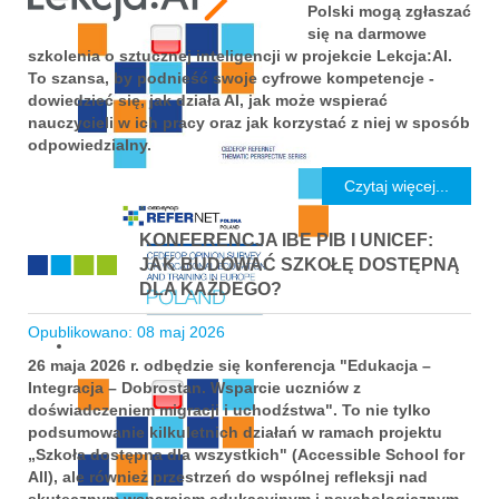
Polski mogą zgłaszać
się na darmowe
szkolenia o sztucznej inteligencji w projekcie Lekcja:AI.
To szansa, by podnieść swoje cyfrowe kompetencje -
dowiedzieć się, jak działa AI, jak może wspierać
nauczycieli w ich pracy oraz jak korzystać z niej w sposób
odpowiedzialny.
Czytaj więcej...
KONFERENCJA IBE PIB I UNICEF:
JAK BUDOWAĆ SZKOŁĘ DOSTĘPNĄ
DLA KAŻDEGO?
Opublikowano: 08 maj 2026
26 maja 2026 r. odbędzie się konferencja "Edukacja –
Integracja – Dobrostan. Wsparcie uczniów z
doświadczeniem migracji i uchodźstwa". To nie tylko
podsumowanie kilkuletnich działań w ramach projektu
„Szkoła dostępna dla wszystkich" (Accessible School for
All), ale również przestrzeń do wspólnej refleksji nad