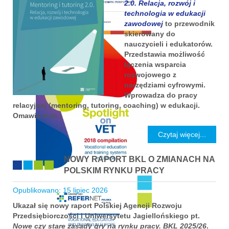
2.0. Relacja, rozwój i
technologia w edukacji
zawodowej
to przewodnik
skierowany do
nauczycieli i edukatorów.
Przedstawia możliwość
łączenia wsparcia
rozwojowego z
narzędziami cyfrowymi.
Wprowadza do pracy
relacyjnej (mentoring, tutoring, coaching) w edukacji.
Omawia m.in.:
Czytaj więcej...
NOWY RAPORT BKL O ZMIANACH NA
POLSKIM RYNKU PRACY
Opublikowano: 15 lipiec 2026
Ukazał się nowy raport Polskiej Agencji Rozwoju
Przedsiębiorczości i Uniwersytetu Jagiellońskiego pt.
Nowe czy stare zasady gry na rynku pracy. BKL 2025/26
.