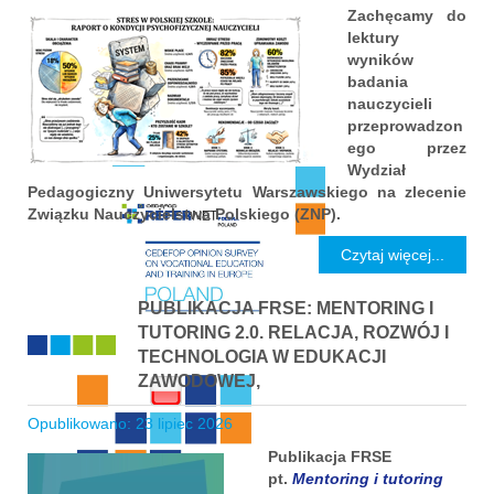
Zachęcamy do
lektury
wyników
badania
nauczycieli
przeprowadzon
ego przez
Wydział
Pedagogiczny Uniwersytetu Warszawskiego na zlecenie
Związku Nauczycielstwa Polskiego (ZNP).
Czytaj więcej...
PUBLIKACJA FRSE: MENTORING I
TUTORING 2.0. RELACJA, ROZWÓJ I
TECHNOLOGIA W EDUKACJI
ZAWODOWEJ,
Opublikowano: 23 lipiec 2026
Publikacja FRSE
pt.
Mentoring i tutoring