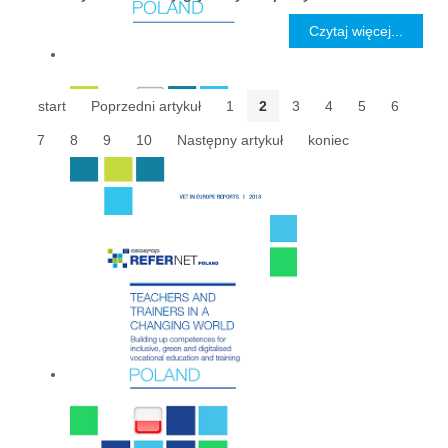
Czytaj więcej...
start
Poprzedni artykuł
1
2
3
4
5
6
7
8
9
10
Następny artykuł
koniec