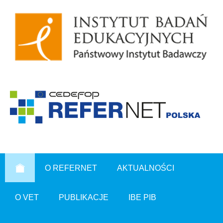
O REFERNET
AKTUALNOŚCI
O VET
PUBLIKACJE
IBE PIB