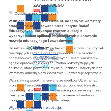
ZAWODOWEGO
Opublikowano: 28 maj 2024
W dniach 5, 7, 11 i 13 czerwca br. odbędą się warsztaty
stacjonarne organizowane przez Instytut Badań
Edukacyjnych, dotyczące tworzenia lekcji z
wykorzystaniem aplikacji wspierających planowanie
rozwoju edukacyjnego i zawodowego.
Do udziału w warsztatach zachęcamy doradców i nauczycieli
realizujących zadania doradcy zawodowego w szkołach
podstawowych i ponadpodstawowych. Celem warsztatów
będzie opracowanie ćwiczeń i zadań wykorzystujących
aplikacje, które powstały z myślą o uczniach i nauczycielach.
Warsztaty odbędą się w Warszawie. Obowiązuje rejestracja.
Warsztaty są współfinansowane ze środków UE w ramach
projektu „Prowadzenie i rozwój Zintegrowanego Rejestru
Kwalifikacji jako narzędzia wspierającego uczenie się przez
całe życie (ZRK3)” realizowanego w ramach Funduszy
Europejskich dla Rozwoju Społecznego.
Więcej o warsztatach i rejestracja.