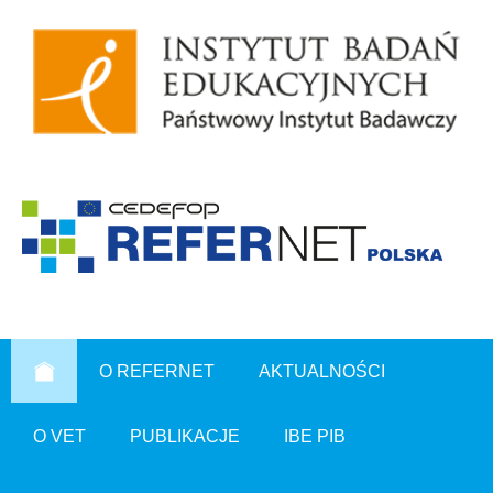
O REFERNET
AKTUALNOŚCI
O VET
PUBLIKACJE
IBE PIB