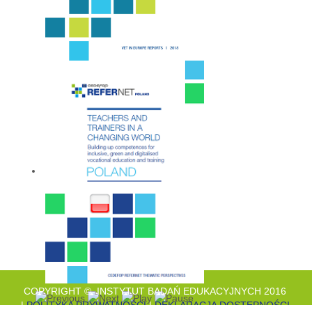
COPYRIGHT © INSTYTUT BADAŃ EDUKACYJNYCH 2016
|
POLITYKA PRYWATNOŚCI
|
DEKLARACJA DOSTĘPNOŚCI