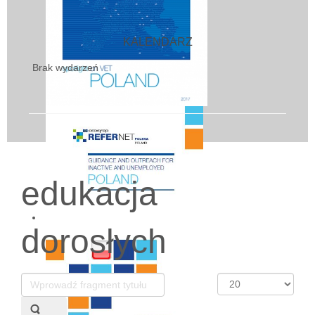
KALENDARZ
Brak wydarzeń
edukacja
dorosłych
Wprowadź
Pokaż
fragment
#
tytułu