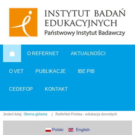
O REFERNET
AKTUALNOŚCI
O VET
PUBLIKACJE
IBE PIB
CEDEFOP
KONTAKT
Jesteś tutaj:
Strona główna
ReferNet Polska - edukacja dorosłych
Polski
English