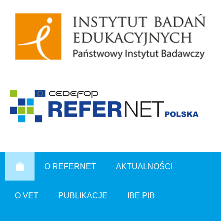
O REFERNET
AKTUALNOŚCI
O VET
PUBLIKACJE
IBE PIB