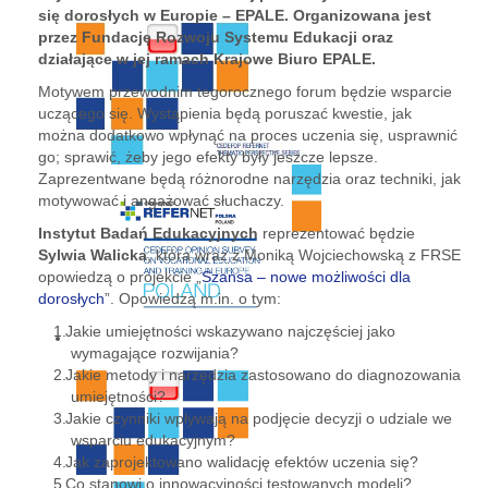
się dorosłych w Europie – EPALE. Organizowana jest
przez Fundację Rozwoju Systemu Edukacji oraz
działające w jej ramach Krajowe Biuro EPALE.
Motywem przewodnim tegorocznego forum będzie wsparcie
uczącego się. Wystąpienia będą poruszać kwestie, jak
można dodatkowo wpłynąć na proces uczenia się, usprawnić
go; sprawić, żeby jego efekty były jeszcze lepsze.
Zaprezentwane będą różnorodne narzędzia oraz techniki, jak
motywować i angażować słuchaczy.
Instytut Badań Edukacyjnych
reprezentować będzie
Sylwia Walicka
, która wraz z Moniką Wojciechowską z FRSE
opowiedzą o projekcie „
Szansa – nowe możliwości dla
dorosłych
”. Opowiedzą m.in. o tym:
Jakie umiejętności wskazywano najczęściej jako
wymagające rozwijania?
Jakie metody i narzędzia zastosowano do diagnozowania
umiejętności?
Jakie czynniki wpływają na podjęcie decyzji o udziale we
wsparciu edukacyjnym?
Jak zaprojektowano walidację efektów uczenia się?
Co stanowi o innowacyjności testowanych modeli?