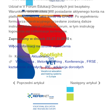
Udział w V Forum Edukacji Dorosłych jest bezpłatny.
Warunkiem uczestnictwa jest posiadanie aktywnego konta na
platformie EPALE.
Załóż konto na EPALE
. Po wypełnieniu
formularza rejestracyjnego przesłane zostaną dalsze
instrukcje dotyczące udziału w Forum, w tym instrukcję
logowania się i informacje techniczne.
Zapraszamy w dniach 23-27.11.2020 r.
Więcej informacji na stronie wydarzenia
Kategoria:
Aktualności
Wydarzenia
,
lifelong learning
,
Konferencja
,
FRSE
,
kształcenie dorosłych
,
IBE
,
edukacja dorosłych
Poprzedni artykuł
Następny artykuł