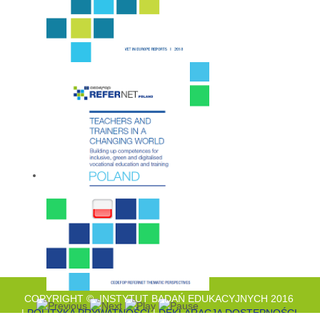
COPYRIGHT © INSTYTUT BADAŃ EDUKACYJNYCH 2016
|
POLITYKA PRYWATNOŚCI
|
DEKLARACJA DOSTĘPNOŚCI