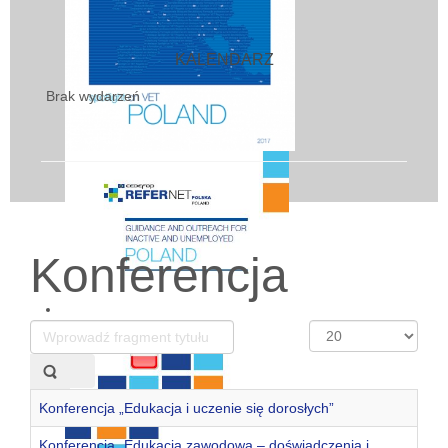
KALENDARZ
Brak wydarzeń
Konferencja
Wprowadź
Pokaż
fragment
#
tytułu
Konferencja „Edukacja i uczenie się dorosłych”
Konferencja „Edukacja zawodowa – doświadczenia i