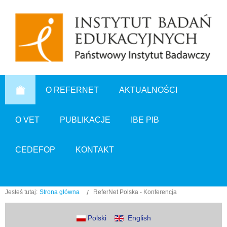
O REFERNET
AKTUALNOŚCI
O VET
PUBLIKACJE
IBE PIB
CEDEFOP
KONTAKT
Jesteś tutaj:
Strona główna
ReferNet Polska - Konferencja
Polski
English