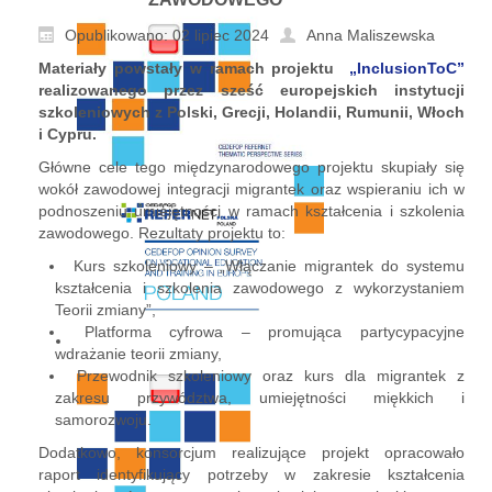
Opublikowano: 02 lipiec 2024
Anna Maliszewska
Materiały powstały w ramach projektu
„InclusionToC”
realizowanego przez sześć europejskich instytucji
szkoleniowych z Polski, Grecji, Holandii, Rumunii, Włoch
i Cypru.
Główne cele tego międzynarodowego projektu skupiały się
wokół zawodowej integracji migrantek oraz wspieraniu ich w
podnoszeniu umiejętności w ramach kształcenia i szkolenia
zawodowego. Rezultaty projektu to:
Kurs szkoleniowy – „Włączanie migrantek do systemu
kształcenia i szkolenia zawodowego z wykorzystaniem
Teorii zmiany”,
Platforma cyfrowa – promująca partycypacyjne
wdrażanie teorii zmiany,
Przewodnik szkoleniowy oraz kurs dla migrantek z
zakresu przywództwa, umiejętności miękkich i
samorozwoju.
Dodatkowo, konsorcjum realizujące projekt opracowało
raport identyfikujący potrzeby w zakresie kształcenia