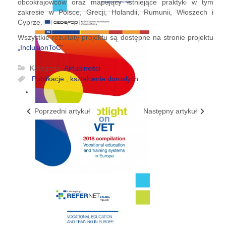
obcokrajowców oraz mapujący istniejące praktyki w tym
zakresie w Polsce, Grecji, Holandii, Rumunii, Włoszech i
Cyprze.
Wszystkie rezultaty projektu są dostępne na stronie projektu
„InclusionToC”
Kategoria:
Aktualności
Publikacje
,
kształcenie dorosłych
Poprzedni artykuł
Następny artykuł