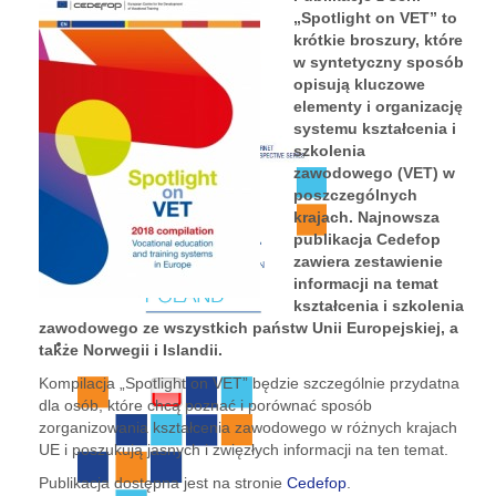
„Spotlight on VET” to
krótkie broszury, które
w syntetyczny sposób
opisują kluczowe
elementy i organizację
systemu kształcenia i
szkolenia
zawodowego (VET) w
poszczególnych
krajach. Najnowsza
publikacja Cedefop
zawiera zestawienie
informacji na temat
kształcenia i szkolenia
zawodowego ze wszystkich państw Unii Europejskiej, a
także Norwegii i Islandii.
Kompilacja „Spotlight on VET” będzie szczególnie przydatna
dla osób, które chcą poznać i porównać sposób
zorganizowania kształcenia zawodowego w różnych krajach
UE i poszukują jasnych i zwięzłych informacji na ten temat.
Publikacja dostępna jest na stronie
Cedefop
.