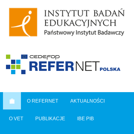
O REFERNET
AKTUALNOŚCI
O VET
PUBLIKACJE
IBE PIB