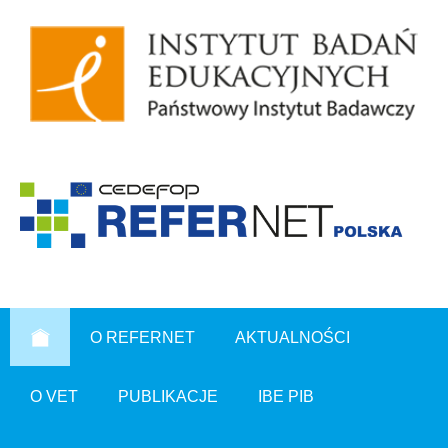
O REFERNET
AKTUALNOŚCI
O VET
PUBLIKACJE
IBE PIB