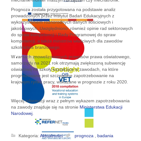
mechanik-monter maszyn i urządzeń czy mechatronik.
Prognoza została przygotowana na podstawie analiz
prowadzonych przez Instytut Badań Edukacyjnych z
wykorzystaniem różnorodnych danych ilościowych i
jakościowych. Uwzględniono również opinie rad sektorowych
do spraw kompetencji i Rady Programowej do spraw
kompetencji, a także ministrów właściwych dla zawodów
szkolnictwa branżowego.
W ramach znowelizowanych przepisów prawa oświatowego,
samorządy na 2021 rok otrzymają zwiększoną subwencję
oświatową na szkoły kształcące w zawodach, na które
prognozowane jest szczególne zapotrzebowanie na
krajowym rynku pracy, wskazane w prognozie z roku 2020.
Więcej informacji wraz z pełnym wykazem zapotrzebowania
na zawody znajduje się na stronie
Ministerstwa Edukacji
Narodowej
.
Kategoria:
Aktualności
prognoza
,
badania