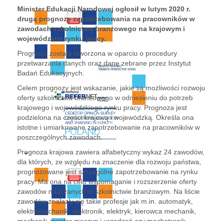
Minister Edukacji Narodowej ogłosił w lutym 2020 r.
drugą prognozę zapotrzebowania na pracowników w
zawodach szkolnictwa branżowego na krajowym i
wojewódzkim rynku pracy.
Prognoza została stworzona w oparciu o procedury
przetwarzania danych oraz dane zebrane przez Instytut
Badań Edukacyjnych.
Celem prognozy jest wskazanie, jakie są możliwości rozwoju
oferty szkolnictwa branżowego w odniesieniu do potrzeb
krajowego i wojewódzkiego rynku pracy. Prognoza jest
podzielona na części krajową i wojewódzką. Określa ona
istotne i umiarkowane zapotrzebowanie na pracowników w
poszczególnych zawodach.
Prognoza krajowa zawiera alfabetyczny wykaz 24 zawodów,
dla których, ze względu na znaczenie dla rozwoju państwa,
prognozowane jest szczególne zapotrzebowanie na rynku
pracy. Ma ona na celu wspomaganie i rozszerzenie oferty
zawodów nauczanych w szkolnictwie branżowym. Na liście
zawodów znalazły się takie profesje jak m.in. automatyk,
elektromechanik, elektronik, elektryk, kierowca mechanik,