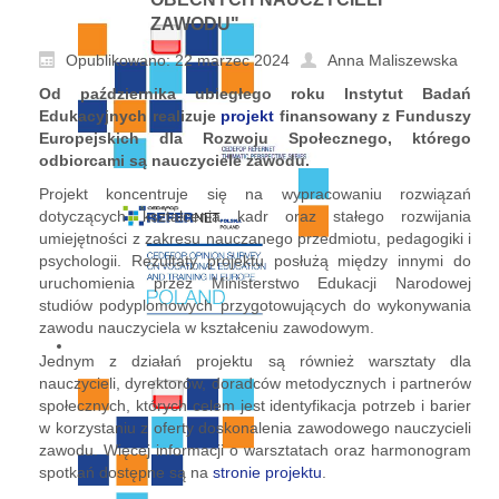
ZAWODU"
Opublikowano: 22 marzec 2024
Anna Maliszewska
Od października ubiegłego roku Instytut Badań
Edukacyjnych realizuje
projekt
finansowany z Funduszy
Europejskich dla Rozwoju Społecznego, którego
odbiorcami są nauczyciele zawodu.
Projekt koncentruje się na wypracowaniu rozwiązań
dotyczących kształcenia kadr oraz stałego rozwijania
umiejętności z zakresu nauczanego przedmiotu, pedagogiki i
psychologii. Rezultaty projektu posłużą między innymi do
uruchomienia przez Ministerstwo Edukacji Narodowej
studiów podyplomowych przygotowujących do wykonywania
zawodu nauczyciela w kształceniu zawodowym.
Jednym z działań projektu są również warsztaty dla
nauczycieli, dyrektorów, doradców metodycznych i partnerów
społecznych, których celem jest identyfikacja potrzeb i barier
w korzystaniu z oferty doskonalenia zawodowego nauczycieli
zawodu. Więcej informacji o warsztatach oraz harmonogram
spotkań dostępne są na
stronie projektu
.