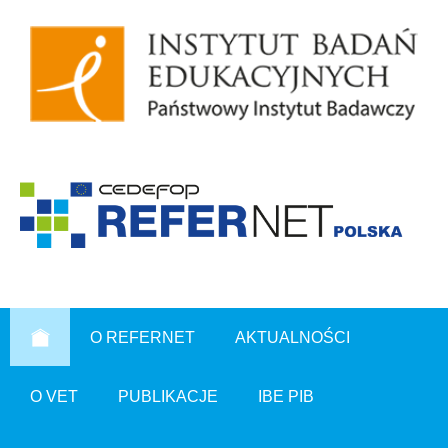
O REFERNET
AKTUALNOŚCI
O VET
PUBLIKACJE
IBE PIB