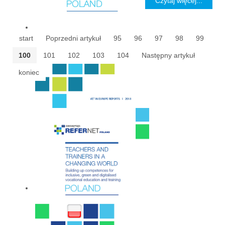
Czytaj więcej...
start
Poprzedni artykuł
95
96
97
98
99
100
101
102
103
104
Następny artykuł
koniec