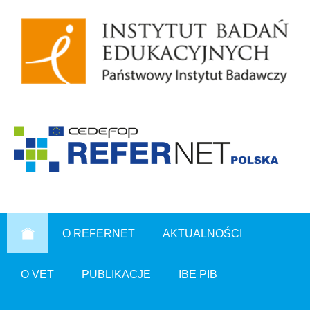
O REFERNET
AKTUALNOŚCI
O VET
PUBLIKACJE
IBE PIB