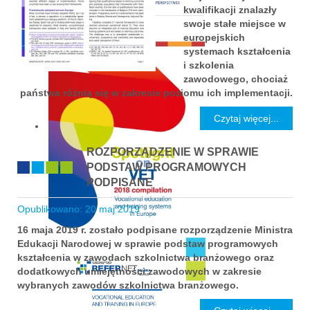
kwalifikacji znalazły
swoje stałe miejsce w
europejskich
systemach kształcenia
i szkolenia
zawodowego, chociaż
państwa różnią się w zakresie poziomu ich implementacji.
Czytaj więcej...
ROZPORZĄDZENIE W SPRAWIE
PODSTAW PROGRAMOWYCH
PODPISANE
Opublikowano: 20 maj 2019
16 maja 2019 r. zostało podpisane rozporządzenie Ministra
Edukacji Narodowej w sprawie podstaw programowych
kształcenia w zawodach szkolnictwa branżowego oraz
dodatkowych umiejętności zawodowych w zakresie
wybranych zawodów szkolnictwa branżowego.