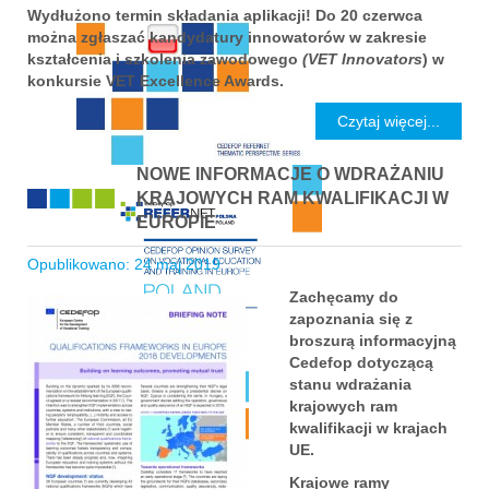
Wydłużono termin składania aplikacji! Do 20 czerwca
można zgłaszać kandydatury innowatorów w zakresie
kształcenia i szkolenia zawodowego
(VET Innovators
) w
konkursie VET Excellence Awards.
Czytaj więcej...
NOWE INFORMACJE O WDRAŻANIU
KRAJOWYCH RAM KWALIFIKACJI W
EUROPIE
Opublikowano: 24 maj 2019
Zachęcamy do
zapoznania się z
broszurą informacyjną
Cedefop dotyczącą
stanu wdrażania
krajowych ram
kwalifikacji w krajach
UE.
Krajowe ramy