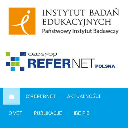
O REFERNET
AKTUALNOŚCI
O VET
PUBLIKACJE
IBE PIB