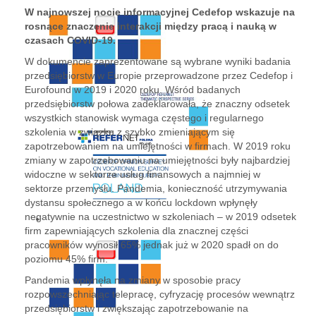
W najnowszej nocie informacyjnej Cedefop wskazuje na
rosnące znaczenie interakcji między pracą i nauką w
czasach COVID-19.
W dokumencie zaprezentowane są wybrane wyniki badania
przedsiębiorstw w Europie przeprowadzone przez Cedefop i
Eurofound w 2019 i 2020 roku. Wśród badanych
przedsiębiorstw połowa zadeklarowała, że znaczny odsetek
wszystkich stanowisk wymaga częstego i regularnego
szkolenia w związku z szybko zmieniającym się
zapotrzebowaniem na umiejętności w firmach. W 2019 roku
zmiany w zapotrzebowaniu na umiejętności były najbardziej
widoczne w sektorze usług finansowych a najmniej w
sektorze przemysłu. Pandemia, konieczność utrzymywania
dystansu społecznego a w końcu lockdown wpłynęły
negatywnie na uczestnictwo w szkoleniach – w 2019 odsetek
firm zapewniających szkolenia dla znacznej części
pracowników wynosił 65% jednak już w 2020 spadł on do
poziomu 45% firm.
Pandemia wpłynęła na zmiany w sposobie pracy
rozpowszechniając telepracę, cyfryzację procesów wewnątrz
przedsiębiorstw i zwiększając zapotrzebowanie na