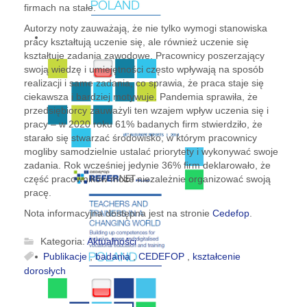
firmach na stałe.
Autorzy noty zauważają, że nie tylko wymogi stanowiska
pracy kształtują uczenie się, ale również uczenie się
kształtuje zadania zawodowe. Pracownicy poszerzający
swoją wiedzę i umiejętności często wpływają na sposób
realizacji i same zadania, co sprawia, że praca staje się
ciekawsza i bardziej motywuje. Pandemia sprawiła, że
przedsiębiorcy zauważyli ten wzajem wpływ uczenia się i
pracy – w 2020 roku 61% badanych firm stwierdziło, że
starało się stwarzać środowisko, w którym pracownicy
mogliby samodzielnie ustalać priorytety i wykonywać swoje
zadania. Rok wcześniej jedynie 36% firm deklarowało, że
część pracowników może niezależnie organizować swoją
pracę.
Nota informacyjna dostępna jest na stronie
Cedefop
.
Kategoria:
Aktualności
Publikacje
,
badania
,
CEDEFOP
,
kształcenie
dorosłych