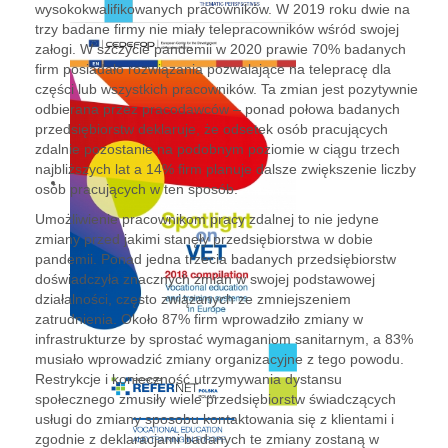
wysokokwalifikowanych pracowników. W 2019 roku dwie na
trzy badane firmy nie miały telepracowników wśród swojej
załogi. W szczycie pandemii w 2020 prawie 70% badanych
firm posiadało rozwiązania pozwalające na telepracę dla
części lub wszystkich pracowników. Ta zmian jest pozytywnie
odbierana przez pracodawców – ponad połowa badanych
przedsiębiorstw deklaruje, że odsetek osób pracujących
zdalnie pozostanie na podobnym poziomie w ciągu trzech
najbliższych lat a 14% firm planuje dalsze zwiększenie liczby
osób pracujących w ten sposób.
Umożliwienie pracownikom pracy zdalnej to nie jedyne
zmiany przed jakimi stanęły przedsiębiorstwa w dobie
pandemii. Ponad jedna trzecia badanych przedsiębiorstw
doświadczyła znacznych zmian w swojej podstawowej
działalności, często związanych ze zmniejszeniem
zatrudnienia. Około 87% firm wprowadziło zmiany w
infrastrukturze by sprostać wymaganiom sanitarnym, a 83%
musiało wprowadzić zmiany organizacyjne z tego powodu.
Restrykcje i konieczność utrzymywania dystansu
społecznego zmusiły wiele przedsiębiorstw świadczących
usługi do zmiany sposobu kontaktowania się z klientami i
zgodnie z deklaracjami badanych te zmiany zostaną w