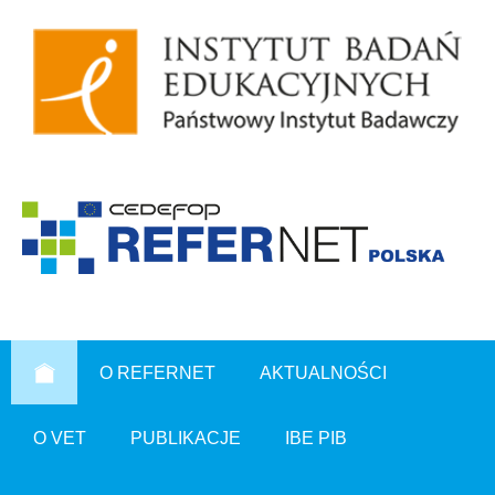
O REFERNET
AKTUALNOŚCI
O VET
PUBLIKACJE
IBE PIB