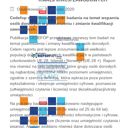
Opublikowano: 31 marzec 2020
Cedefop opublikował wyniki badania na temat wsparcia
osób dorosłych w podnoszeniu i zmianie kwalifikacji
zawodowych.
Publikacja CEDEFOP przedstawia pierwszy tom badań na
temat podnoszenia i zmiany kwalifikacji osób dorosłych.
Celem raportu jest lepsze zrozumienie skali wielkości
populacji dorosłych o niskich kwalifikacjach w państwach
członkowskich UE-28, Islandii i Norwegii (UE-28 +). Raport
ma również na celu określenie, które grupy osób dorosłych
są najbardziej zagrożone niskim poziomem umiejętności,
zgodnie z szerszą definicją, która wykracza poza poziom
wykształcenia i obejmuje umiejętności cyfrowe, poznawcze
(umiejętności czytania i liczenia) oraz dezaktualizacji/utraty
umiejętności.
Na potrzeby badania przeanalizowano następujące
umiejętności osób dorosłych (w wieku od 25 do 64 lat):
poziom wykształcenia, umiejętności informatyczne i cyfrowe,
umiejętności poznawcze (liczenie oraz umiejętność czytania i
pisania). Analizie poddano również dane dotyczące osób