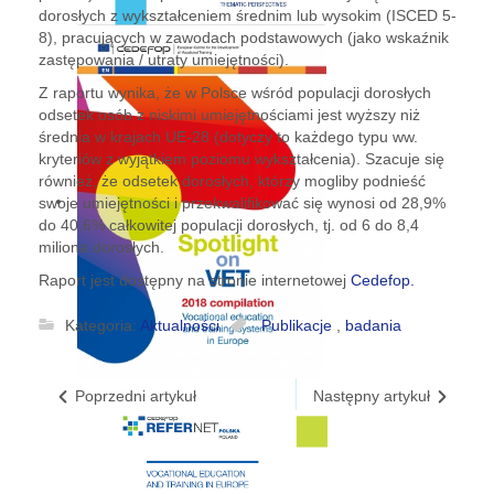
dorosłych z wykształceniem średnim lub wysokim (ISCED 5-
8), pracujących w zawodach podstawowych (jako wskaźnik
zastępowania / utraty umiejętności).
Z raportu wynika, że w Polsce wśród populacji dorosłych
odsetek osób z niskimi umiejętnościami jest wyższy niż
średnia w krajach UE-28 (dotyczy to każdego typu ww.
kryteriów z wyjątkiem poziomu wykształcenia). Szacuje się
również, że odsetek dorosłych, którzy mogliby podnieść
swoje umiejętności i przekwalifikować się wynosi od 28,9%
do 40,6% całkowitej populacji dorosłych, tj. od 6 do 8,4
miliona dorosłych.
Raport jest dostępny na stronie internetowej
Cedefop.
Kategoria:
Aktualności
Publikacje
,
badania
Poprzedni artykuł
Następny artykuł