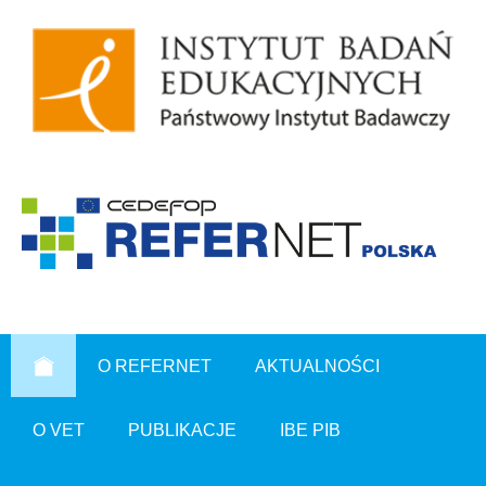
O REFERNET
AKTUALNOŚCI
O VET
PUBLIKACJE
IBE PIB