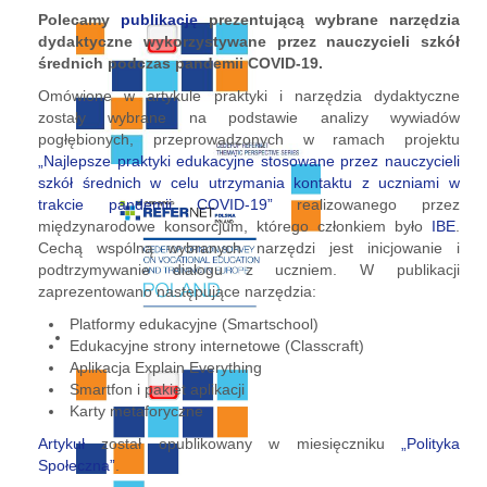
Polecamy
publikację
prezentującą wybrane narzędzia
dydaktyczne wykorzystywane przez nauczycieli szkół
średnich podczas pandemii COVID-19.
Omówione w artykule praktyki i narzędzia dydaktyczne
zostały wybrane na podstawie analizy wywiadów
pogłębionych, przeprowadzonych w ramach projektu
„Najlepsze praktyki edukacyjne stosowane przez nauczycieli
szkół średnich w celu utrzymania kontaktu z uczniami w
trakcie pandemii COVID-19”
realizowanego przez
międzynarodowe konsorcjum, którego członkiem było
IBE
.
Cechą wspólną wybranych narzędzi jest inicjowanie i
podtrzymywanie dialogu z uczniem. W publikacji
zaprezentowano następujące narzędzia:
Platformy edukacyjne (Smartschool)
Edukacyjne strony internetowe (Classcraft)
Aplikacja Explain Everything
Smartfon i pakiet aplikacji
Karty metaforyczne
Artykuł
został opublikowany w miesięczniku
„Polityka
Społeczna”
.